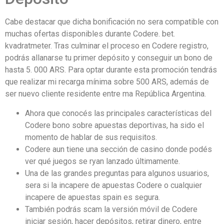
Cabe destacar que dicha bonificación no sera compatible con
muchas ofertas disponibles durante Codere. bet.
kvadratmeter. Tras culminar el proceso en Codere registro,
podrás allanarse tu primer depósito y conseguir un bono de
hasta 5. 000 ARS. Para optar durante esta promoción tendrás
que realizar mi recarga mínima sobre 500 ARS, además de
ser nuevo cliente residente entre ma República Argentina.
Ahora que conocés las principales características del
Codere bono sobre apuestas deportivas, ha sido el
momento de hablar de sus requisitos.
Codere aun tiene una sección de casino donde podés
ver qué juegos se ryan lanzado últimamente.
Una de las grandes preguntas para algunos usuarios,
sera si la incapere de apuestas Codere o cualquier
incapere de apuestas spain es segura.
También podrás scam la versión móvil de Codere
iniciar sesión, hacer depósitos, retirar dinero, entre