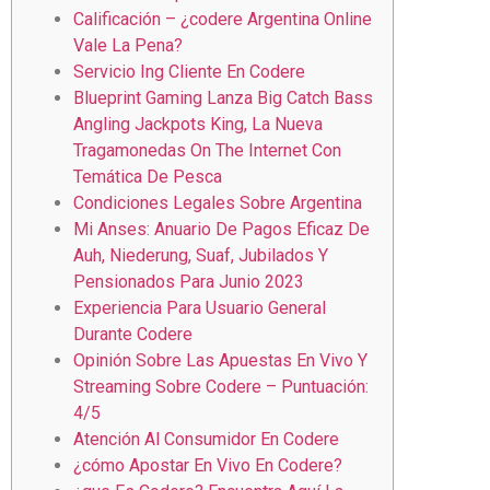
Calificación – ¿codere Argentina Online
Vale La Pena?
Servicio Ing Cliente En Codere
Blueprint Gaming Lanza Big Catch Bass
Angling Jackpots King, La Nueva
Tragamonedas On The Internet Con
Temática De Pesca
Condiciones Legales Sobre Argentina
Mi Anses: Anuario De Pagos Eficaz De
Auh, Niederung, Suaf, Jubilados Y
Pensionados Para Junio 2023
Experiencia Para Usuario General
Durante Codere
Opinión Sobre Las Apuestas En Vivo Y
Streaming Sobre Codere – Puntuación:
4/5
Atención Al Consumidor En Codere
¿cómo Apostar En Vivo En Codere?