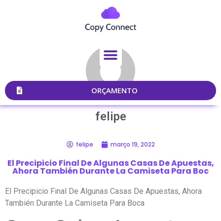
ORÇAMENTO
felipe
felipe
março 19, 2022
El Precipicio Final De Algunas Casas De Apuestas,
Ahora También Durante La Camiseta Para Boc
El Precipicio Final De Algunas Casas De Apuestas, Ahora
También Durante La Camiseta Para Boca