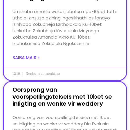
Umkhuba omuhle wokuzijabulisa nge-10bet futhi
uthole izinzuzo eziningi ngesikhathi esifanayo
Izinhlobo Zokubheja Ezitholakala Ku-10bet
Izinketho Zokubheja Kweselula Izinyongo
Zokukhulisa Amandla Akho Ku-10bet
Iziphakamiso Zokudlala Ngokuzinzile
SAIBA MAIS »
12:10
Nenhum comentário
Oorsprong van
voorspellingstelsels met 10bet se
inligting en wenke vir weddery
Oorsprong van voorspellingstelsels met 10bet
se inligting en wenke vir weddery Die Evolusie