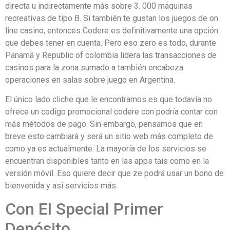
directa u indirectamente más sobre 3. 000 máquinas
recreativas de tipo B. Si también te gustan los juegos de on
line casino, entonces Codere es definitivamente una opción
que debes tener en cuenta. Pero eso zero es todo, durante
Panamá y Republic of colombia lidera las transacciones de
casinos para la zona sumado a también encabeza
operaciones en salas sobre juego en Argentina.
El único lado cliche que le encontramos es que todavía no
ofrece un codigo promocional codere con podría contar con
más métodos de pago. Sin embargo, pensamos que en
breve esto cambiará y será un sitio web más completo de
como ya es actualmente. La mayoría de los servicios se
encuentran disponibles tanto en las apps tais como en la
versión móvil. Eso quiere decir que ze podrá usar un bono de
bienvenida y asi servicios más.
Con El Special Primer
Depósito