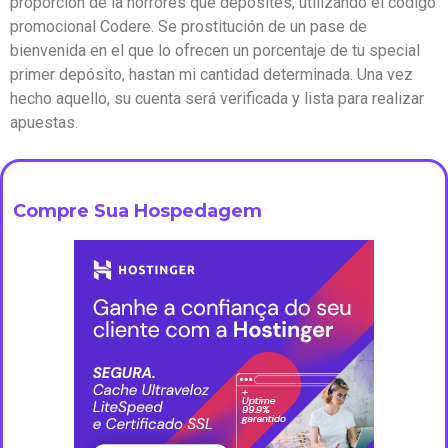
proporción de la horrores que deposites, utilizando el código
promocional Codere. Se prostitución de un pase de
bienvenida en el que lo ofrecen un porcentaje de tu special
primer depósito, hastan mi cantidad determinada. Una vez
hecho aquello, su cuenta será verificada y lista para realizar
apuestas.
Compre Sua Hospedagem