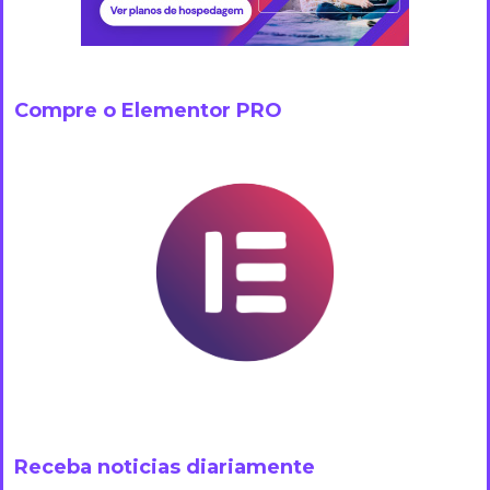
Compre o Elementor PRO
Receba noticias diariamente