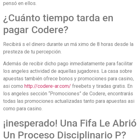
pensó en ellos.
¿Cuánto tiempo tarda en
pagar Codere?
Recibirá s el dinero durante un má ximo de 8 horas desde la
presteza de tu percepción.
Además de recibir dicho pago inmediatamente para facilitar
los angeles actividad de aquellas jugadores. La casa sobre
apuestas también ofrece bonos y promociones para casino,
asi como
http://codere-ar.com/
freebets y tiradas gratis. En
los angeles sección “Promociones” de Codere, encontrarás
todas las promociones actualizadas tanto para apuestas asi
como para casino.
¡inesperado! Una Fifa Le Abrió
Un Proceso Disciplinario P?