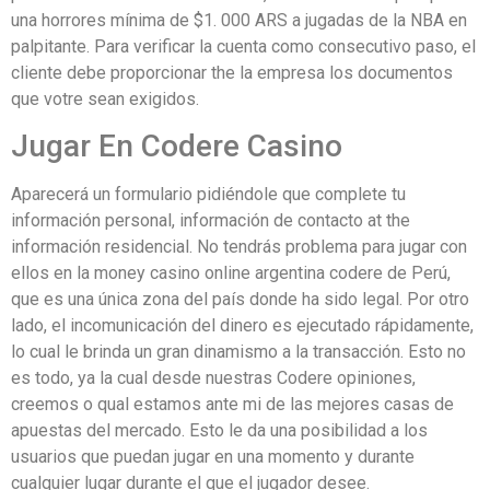
una horrores mínima de $1. 000 ARS a jugadas de la NBA en
palpitante. Para verificar la cuenta como consecutivo paso, el
cliente debe proporcionar the la empresa los documentos
que votre sean exigidos.
Jugar En Codere Casino
Aparecerá un formulario pidiéndole que complete tu
información personal, información de contacto at the
información residencial. No tendrás problema para jugar con
ellos en la money casino online argentina codere de Perú,
que es una única zona del país donde ha sido legal. Por otro
lado, el incomunicación del dinero es ejecutado rápidamente,
lo cual le brinda un gran dinamismo a la transacción. Esto no
es todo, ya la cual desde nuestras Codere opiniones,
creemos o qual estamos ante mi de las mejores casas de
apuestas del mercado. Esto le da una posibilidad a los
usuarios que puedan jugar en una momento y durante
cualquier lugar durante el que el jugador desee.