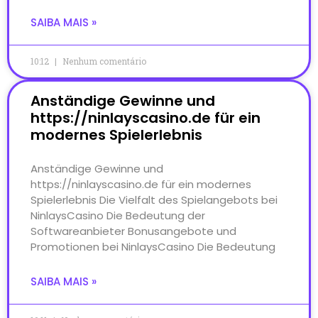
SAIBA MAIS »
10:12
Nenhum comentário
Anständige Gewinne und
https://ninlayscasino.de für ein
modernes Spielerlebnis
Anständige Gewinne und
https://ninlayscasino.de für ein modernes
Spielerlebnis Die Vielfalt des Spielangebots bei
NinlaysCasino Die Bedeutung der
Softwareanbieter Bonusangebote und
Promotionen bei NinlaysCasino Die Bedeutung
SAIBA MAIS »