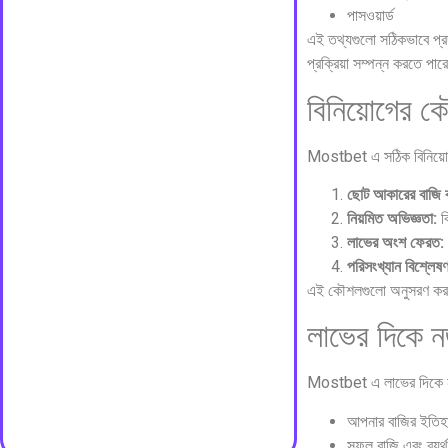
পাসওয়ার্ড
এই তথ্যগুলো সঠিকভাবে প্
প্রক্রিয়া সম্পন্ন করতে পা
বিনিয়োগের 
Mostbet এ সঠিক বিনিয়োগ 
ছোট আকারের বাজি 
নিয়মিত অভিজ্ঞতা:
ব
লাভের অংশ ফেরত:
পরিসংখ্যান বিশ্লেষণ
এই কৌশলগুলো অনুসরণ করল
লাভের দিকে ন
Mostbet এ লাভের দিকে নজ
আপনার বাজির ইতিহ
সফল বাজি এবং ব্যর্থ