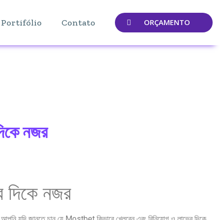
Portifólio
Contato
ORÇAMENTO
দিকে নজর
র দিকে নজর
েয়। আপনি যদি জানতে চান যে Mostbet কিভাবে খেলবেন এবং বিনিয়োগ ও লাভের দিকে