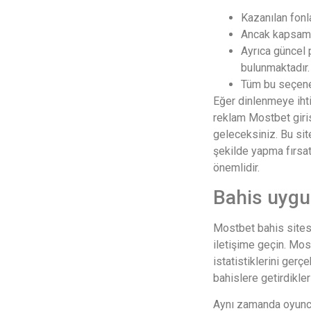
Kazanılan fonla
Ancak kapsamdak
Ayrıca güncel 
bulunmaktadır.
Tüm bu seçene
Eğer dinlenmeye ihti
reklam Mostbet giri
geleceksiniz. Bu site
şekilde yapma fırsatı
önemlidir.
Bahis uygu
Mostbet bahis sitesi
iletişime geçin. Mos
istatistiklerini gerç
bahislere getirdikle
Aynı zamanda oyuncun