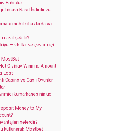
iv Bahisleri
laması Nasıl İndirilir ve
aması mobil cihazlarda var
 nasıl çekilir?
iye – slotlar ve çevrim içi
in MostBet
Not Givingy Winning Amount
g Loss
lı Casino ve Canlı Oyunlar
tar
rimiçi kumarhanesinin üç
Deposit Money to My
count?
vantajları nelerdir?
u kullanarak Mostbet