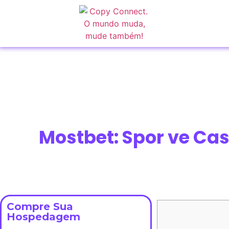
Mostbet: Spor ve Casi
Compre Sua
Hospedagem