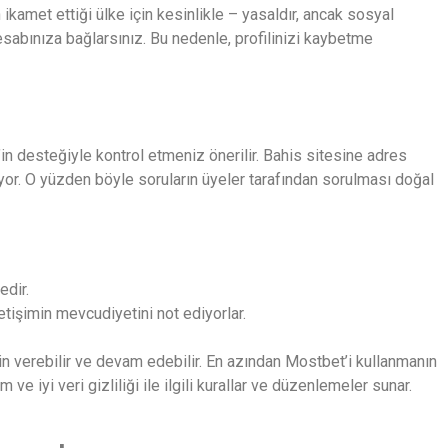
amet ettiği ülke için kesinlikle – yasaldır, ancak sosyal
 hesabınıza bağlarsınız. Bu nedenle, profilinizi kaybetme
in desteğiyle kontrol etmeniz önerilir. Bahis sitesine adres
or. O yüzden böyle soruların üyeler tarafından sorulması doğal
edir.
letişimin mevcudiyetini not ediyorlar.
in verebilir ve devam edebilir. En azından Mostbet’i kullanmanın
e iyi veri gizliliği ile ilgili kurallar ve düzenlemeler sunar.