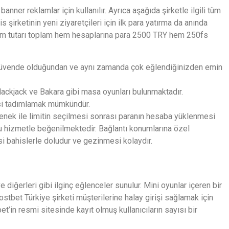
nner reklamlar için kullanılır. Ayrıca aşağıda şirketle ilgili tüm
 şirketinin yeni ziyaretçileri için ilk para yatırma da anında
imum tutarı toplam hem hesaplarına para 2500 TRY hem 250fs
n güvende olduğundan ve aynı zamanda çok eğlendiğinizden emin
Blackjack ve Bakara gibi masa oyunları bulunmaktadır.
hsi tadımlamak mümkündür.
enek ile limitin seçilmesi sonrası paranın hesaba yüklenmesi
ğu hizmetle beğenilmektedir. Bağlantı konumlarına özel
si bahislerle doludur ve gezinmesi kolaydır.
diğerleri gibi ilginç eğlenceler sunulur. Mini oyunlar içeren bir
stbet Türkiye şirketi müşterilerine halay girişi sağlamak için
et’in resmi sitesinde kayıt olmuş kullanıcıların sayısı bir