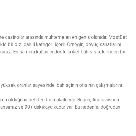
ne casinolar arasında muhtemelen en geniş olanıdır. MostBet
e bir dizi dahili kategori içerir. Örneğin, dövüş sanatlarını
z. En samimi kullanıcı dostu kriket bahis sitelerinden biri.
ksek oranlar sayesinde, bahisçinin ofisinin çalışmalarını
kün olduğunu belirten bir makale var. Bugün, Aralık ayında
 şansımız ve 90+ dakikaya kadar var. Bu nedenle, doğrudan