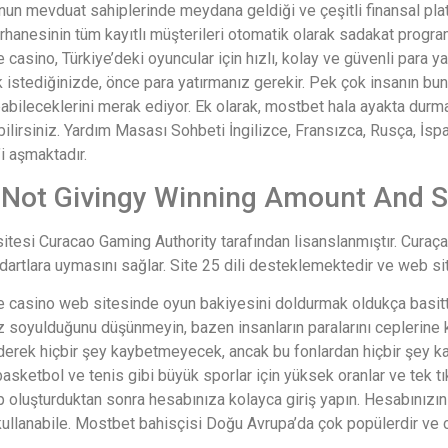
nun mevduat sahiplerinde meydana geldiği ve çeşitli finansal pla
anesinin tüm kayıtlı müşterileri otomatik olarak sadakat program
 casino, Türkiye’deki oyuncular için hızlı, kolay ve güvenli para 
istediğinizde, önce para yatırmanız gerekir. Pek çok insanın bununl
bileceklerini merak ediyor. Ek olarak, mostbet hala ayakta durm
lirsiniz. Yardım Masası Sohbeti İngilizce, Fransızca, Rusça, İspan
’i aşmaktadır.
 Not Givingy Winning Amount And 
tesi Curacao Gaming Authority tarafından lisanslanmıştır. Curaçao
ndartlara uymasını sağlar. Site 25 dili desteklemektedir ve web sit
 casino web sitesinde oyun bakiyesini doldurmak oldukça basitti
ez soyulduğunu düşünmeyin, bazen insanların paralarını ceplerine k
erek hiçbir şey kaybetmeyecek, ancak bu fonlardan hiçbir şey 
 basketbol ve tenis gibi büyük sporlar için yüksek oranlar ve tek t
p oluşturduktan sonra hesabınıza kolayca giriş yapın. Hesabınız
i kullanabile. Mostbet bahisçisi Doğu Avrupa’da çok popülerdir ve c