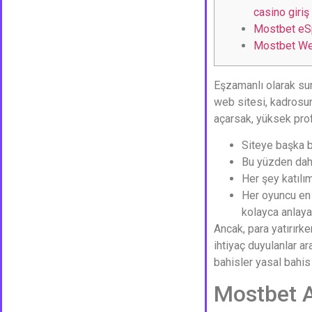
casino giriş
Mostbet eS
Mostbet Web
Eşzamanlı olarak su
web sitesi, kadrosund
açarsak, yüksek prof
Siteye başka b
Bu yüzden daha
Her şey katılım
Her oyuncu en 
kolayca anlayab
Ancak, para yatırırk
ihtiyaç duyulanlar a
bahisler yasal bahis 
Mostbet A