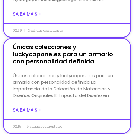
SAIBA MAIS »
02:59
Nenhum comentário
Únicas colecciones y
luckycapone.es para un armario
con personalidad definida
Únicas colecciones y luckycapone.es para un
armario con personalidad definida La
Importancia de la Selección de Materiales y
Diseños Originales El Impacto del Diseño en
SAIBA MAIS »
02:15
Nenhum comentário