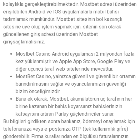
kolaylıkla gerçekleştirebilmektedir. Mostbet adresi üzerinden
erişilebilen Android ve IOS uygulamalarla mobil bahsi
tadımlamak mümkündür. Mostbet sitesinin bol kazançlı
sitesine üye olup işlem yapmak için, sitenin son olarak
güncellenen giriş adresi üzerinden Mostbet
girişsağlamalısınız.
Mostbet Casino Android uygulaması 2 milyondan fazla
kez yüklenmiştir ve Apple App Store, Google Play ve
diğer üçüncü taraf web sitelerinde mevcuttur.
MostBet Casino, yalnızca güvenli ve güvenli bir ortamın
barındırılmasını sağlar ve oyuncularımızın güvenliği
bizim önceliğimizdir.
Buna ek olarak, Mostbet, akümülatörün üç tarafının her
birine kazanan bir bahis koyarsanız bahislerinizin
katsayısını artıran Parlay güçlendiriciler sunar.
Bu bilgileri girdikten sonra bankanız, ödemeyi onaylamak için
telefonunuza veya e-postanıza OTP (tek kullanımlık şifre)
gönderebilir. Firma kurallarından en ölçülüsü faturalarınızın