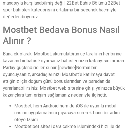
manasıyla karşılanabilmiş değil. 22Bet Bahis Bölümü 22Bet
spor bahisleri kategorisini ortalama bir seçenek hacmiyle
değerlendiriyoruz.
Mostbet Bedava Bonus Nasıl
Alınır ?
Buna ek olarak, Mostbet, akümülatörün üç tarafının her birine
kazanan bir bahis koyarsanız bahislerinizin katsayısını artıran
Parlay güçlendiriciler sunar. [newline]Normal bir
oyuncuysanız, arkadaşlarınızı Mostbet’e katılmaya davet
ettiğiniz için doğum günü bonuslarından ve paradan da
yararlanabilirsiniz. Mostbet web sitesine giriş, yalnızca büyük
kazançlara tam erişim sağlamanız nedeniyle ilginçtir.
Mostbet, hem Android hem de iOS ile uyumlu mobil
casino uygulamalarını piyasaya sürerek bunu bir adım
öteye taşıdı.
Mostbet bet sitesi para çekme işlemindeki hızı ile de