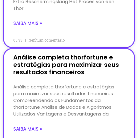
Extra Beschermingslaag Het Proces van een
Thor
SAIBA MAIS »
03:33
Nenhum comentário
Análise completa thorfortune e
estratégias para maximizar seus
resultados financeiros
Análise completa thorfortune e estratégias
para maximizar seus resultados financeiros
Compreendendo os Fundamentos da
thorfortune Análise de Dados e Algoritmos
Utilizados Vantagens e Desvantagens da
SAIBA MAIS »