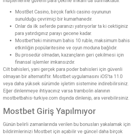
müşterilerine güvenli para çekme imkanı da sunmaktadır.
MostBet Casino, birçok farklı casino oyununun
sunulduğu çevrimiçi bir kumarhanedir.
Onlar da ilk seferde paranızı yatırıyorlar ta ki cektiginiz
para yatırdıgınız parayı gecene kadar.
Mostbet’teki minimum bahis 10 ruble, maksimum bahis
etkinliğin popülaritesine ve oyun moduna bağlıdır.
Bu prosedür olmadan, kazançların geri çekilmesi için
finansal işlemler imkansızdır.
Cilt bahisleri, yani gerçek para poder bahisleri için güvenli
olmayan bir alternatiftir. Mostbet uygulamasını iOS’ta 11.0
veya daha yüksek sürümde işletim sistemine indirebilirsiniz.
Eğer dinlenmeye ihtiyacınız varsa trambolin alanının
mostbetbahis-turkiye.com dışında dinlenip, ara verebilirsiniz.
Mostbet Giriş Yapılmıyor
Günün belirli zamanlarında verilen bu bonusları yakalamak için
bildirimlerinizi Mostbet için açabilir ve güncel daha birçok