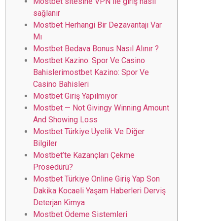
Mostbet sitesine VPN ile giriş nasıl
sağlanır
Mostbet Herhangi Bir Dezavantajı Var
Mı
Mostbet Bedava Bonus Nasıl Alınır ?
Mostbet Kazino: Spor Ve Casino
Bahislerimostbet Kazino: Spor Ve
Casino Bahisleri
Mostbet Giriş Yapılmıyor
Mostbet — Not Givingy Winning Amount
And Showing Loss
Mostbet Türkiye Üyelik Ve Diğer
Bilgiler
Mostbet’te Kazançları Çekme
Prosedürü?
Mostbet Türkiye Online Giriş Yap Son
Dakika Kocaeli Yaşam Haberleri Derviş
Deterjan Kimya
Mostbet Ödeme Sistemleri