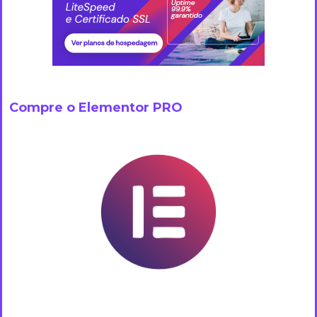
Compre o Elementor PRO