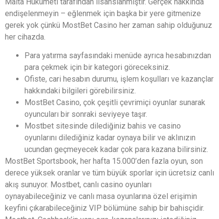
Malta Hükümeti tarafından lisanslanmıştır. Gerçek hakkında
endişelenmeyin – eğlenmek için başka bir yere gitmenize
gerek yok çünkü MostBet Casino her zaman sahip olduğunuz
her cihazda.
Para yatırma sayfasındaki menüde ayrıca hesabınızdan
para çekmek için bir kategori göreceksiniz.
Ofiste, cari hesabın durumu, işlem koşulları ve kazançlar
hakkındaki bilgileri görebilirsiniz.
MostBet Casino, çok çeşitli çevrimiçi oyunlar sunarak
oyuncuları bir sonraki seviyeye taşır.
Mostbet sitesinde dilediğiniz bahis ve casino
oyunlarını dilediğiniz kadar oynaya bilir ve aklınızın
ucundan geçmeyecek kadar çok para kazana bilirsiniz.
MostBet Sportsbook, her hafta 15.000’den fazla oyun, son
derece yüksek oranlar ve tüm büyük sporlar için ücretsiz canlı
akış sunuyor. Mostbet, canlı casino oyunları
oynayabileceğiniz ve canlı masa oyunlarına özel erişimin
keyfini çıkarabileceğiniz VIP bölümüne sahip bir bahisçidir.