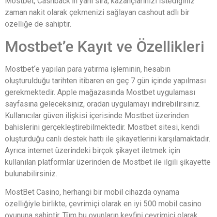
Mostbet, Cashback’in yanı sıra, kazançlarınızı istediğiniz
zaman nakit olarak çekmenizi sağlayan cashout adlı bir
özelliğe de sahiptir.
Mostbet’e Kayıt ve Özellikleri
Mostbet‘e yapılan para yatırma işleminin, hesabın
oluşturulduğu tarihten itibaren en geç 7 gün içinde yapılması
gerekmektedir. Apple mağazasında Mostbet uygulaması
sayfasına geleceksiniz, oradan uygulamayı indirebilirsiniz.
Kullanıcılar güven ilişkisi içerisinde Mostbet üzerinden
bahislerini gerçekleştirebilmektedir. Mostbet sitesi, kendi
oluşturduğu canlı destek hattı ile şikayetlerini karşılamaktadır.
Ayrıca internet üzerindeki birçok şikayet iletmek için
kullanılan platformlar üzerinden de Mostbet ile ilgili şikayette
bulunabilirsiniz.
MostBet Casino, herhangi bir mobil cihazda oynama
özelliğiyle birlikte, çevrimiçi olarak en iyi 500 mobil casino
oyununa sahiptir. Tüm bu oyunların keyfini çevrimiçi olarak