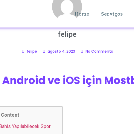
Home
Serviços
felipe
felipe
agosto 4, 2023
No Comments
ndroid ve iOS için Mostb
Content
Bahis Yapılabilecek Spor