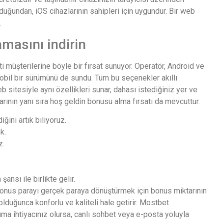
lduğundan, iOS cihazlarının sahipleri için uygundur. Bir web
.
amasını indirin
ti müşterilerine böyle bir fırsat sunuyor. Operatör, Android ve
 mobil bir sürümünü de sundu. Tüm bu seçenekler akıllı
sitesiyle aynı özellikleri sunar, dahası istediğiniz yer ve
arının yanı sıra hoş geldin bonusu alma fırsatı da mevcuttur.
ini artık biliyoruz.
k.
z.
nsı ile birlikte gelir.
Bonus parayı gerçek paraya dönüştürmek için bonus miktarının
lduğunca konforlu ve kaliteli hale getirir. Mostbet
ıma ihtiyacınız olursa, canlı sohbet veya e-posta yoluyla