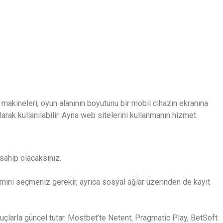
makineleri, oyun alanının boyutunu bir mobil cihazın ekranına
larak kullanılabilir. Ayna web sitelerini kullanmanın hizmet
sahip olacaksınız.
emini seçmeniz gerekir, ayrıca sosyal ağlar üzerinden de kayıt
uçlarla güncel tutar. Mostbet’te Netent, Pragmatic Play, BetSoft