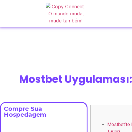
Mostbet Uygulaması: A
Compre Sua
Hospedagem
Mostbet’te 
Türleri