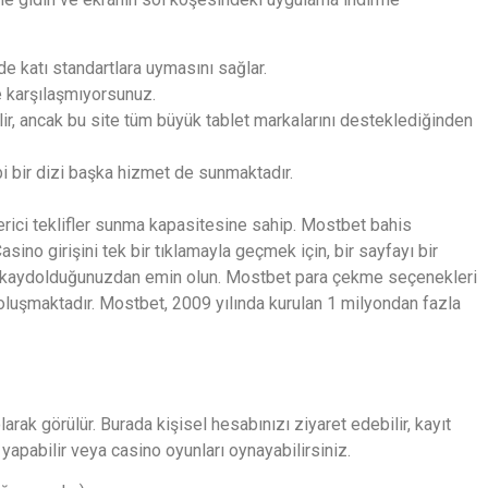
de katı standartlara uymasını sağlar.
e karşılaşmıyorsunuz.
ir, ancak bu site tüm büyük tablet markalarını desteklediğinden
bi bir dizi başka hizmet de sunmaktadır.
rici teklifler sunma kapasitesine sahip. Mostbet bahis
ino girişini tek bir tıklamayla geçmek için, bir sayfayı bir
e kaydolduğunuzdan emin olun. Mostbet para çekme seçenekleri
oluşmaktadır. Mostbet, 2009 yılında kurulan 1 milyondan fazla
arak görülür. Burada kişisel hesabınızı ziyaret edebilir, kayıt
 yapabilir veya casino oyunları oynayabilirsiniz.