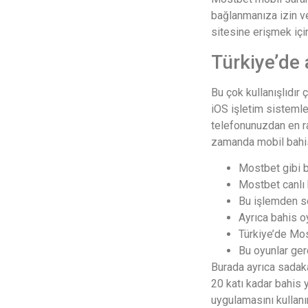
bağlanmanıza izin ver
sitesine erişmek içi
Türkiye’de 
Bu çok kullanışlıdır 
iOS işletim sistemle
telefonunuzdan en ra
zamanda mobil bahis 
Mostbet gibi b
Mostbet canlı 
Bu işlemden s
Ayrıca bahis o
Türkiye’de Mo
Bu oyunlar gerç
Burada ayrıca sadak
20 katı kadar bahis 
uygulamasını kullan