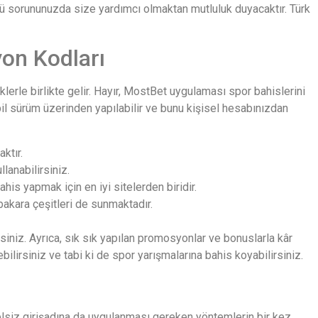
rlü sorununuzda size yardımcı olmaktan mutluluk duyacaktır. Türk
on Kodları
klerle birlikte gelir. Hayır, MostBet uygulaması spor bahislerini
il sürüm üzerinden yapılabilir ve bunu kişisel hesabınızdan
ktır.
llanabilirsiniz.
s yapmak için en iyi sitelerden biridir.
bakara çeşitleri de sunmaktadır.
rsiniz. Ayrıca, sık sık yapılan promosyonlar ve bonuslarla kâr
ebilirsiniz ve tabi ki de spor yarışmalarına bahis koyabilirsiniz.
lsiz girişadına da uygulanması gereken yöntemlerin bir kez