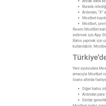
Ancak daha az t
Burada istediği
Ardından, “X” a
Mostbet kaydı,
Mostbet, çevrim
Resmi MostBet bahis
indirmek için App St
Bahis yapmak için ço
kullanılabilir. Most
Türkiye’d
Yeni oyunculara Mos
amacıyla Mostbet can
lisans altında faaliy
Diğer bahis sit
Ardından para 
Slotlar genell
Mostbet mobil sürümü