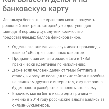
банковскую карту
Используя бесплатные вращения можно получить
реальный выигрыш, который уже доступен для
вывода. В первых двух случаях количество
предоставляемых баллов фиксированное.
Отдельного внимания заслуживают промокоды
казино 1xBet для постоянных клиентов.
Предматчевая линия и раздел Live в 1xBet
практически идентичны по наполнению.
Даже если человек далек от темы беттинга и
ставок, ни разу не посещал таких сайтов и вообще
не слишком дружит с интернетом, ему все равно
будет просто разобраться и понять, что к чему.
Впрочем, могла быть и еще одна причина —
именно в 2014 году российские власти взялись за
онлайн-букмекеров.