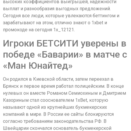
высоких коэффициентов выигрышей, надежности
выплат и разнообразия выгодных предложений.
Сегодня все люди, которые увлекаются беттингом и
зарабатывают на этом, отлично знают о 1xbet и
промокоде на сегодня 1x_12121.
Игроки БЕТСИТИ уверены в
победе «Баварии» в матче с
«Ман Юнайтед»
Он родился в Киевской области, затем переехал в
Брянск и первое время работал полицейским. В конце
нулевых он вместе Романом Семиохиным и Дмитрием
Казориным стал сооснователем 1хBet, которую
называют одной из крупнейших букмекерских
компаний в мире. В России ее сайты блокируются
согласно требованиям законодательства РФ. В
Швейцарии скончался основатель букмекерской