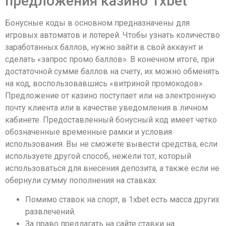
предложения казино 1xbet
Бонусные коды в основном предназначены для
игровых автоматов и лотерей. Чтобы узнать количество
заработанных баллов, нужно зайти в свой аккаунт и
сделать «запрос промо баллов». В конечном итоге, при
достаточной сумме баллов на счету, их можно обменять
на код, воспользовавшись «витриной промокодов».
Предложение от казино поступает или на электронную
почту клиента или в качестве уведомления в личном
кабинете. Предоставленный бонусный код имеет четко
обозначенные временные рамки и условия
использования. Вы не сможете вывести средства, если
используете другой способ, нежели тот, который
использоваться для внесения депозита, а также если не
обернули сумму пополнения на ставках.
Помимо ставок на спорт, в 1xbet есть масса других
развлечений.
За право предлагать на сайте ставки на