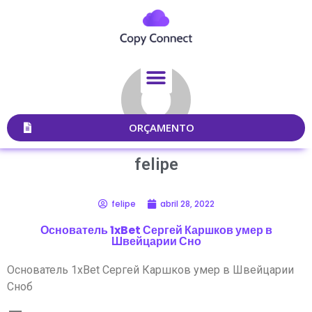
ORÇAMENTO
felipe
felipe
abril 28, 2022
Основатель 1xBet Сергей Каршков умер в
Швейцарии Сно
Основатель 1xBet Сергей Каршков умер в Швейцарии
Сноб