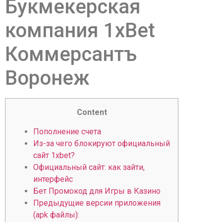
Букмекерская
компания 1xBet
Коммерсантъ
Воронеж
Content
Пополнение счета
Из-за чего блокируют официальный
сайт 1xbet?
Официальный сайт: как зайти,
интерфейс
Бет Промокод для Игры в Казино
Предыдущие версии приложения
(apk файлы):