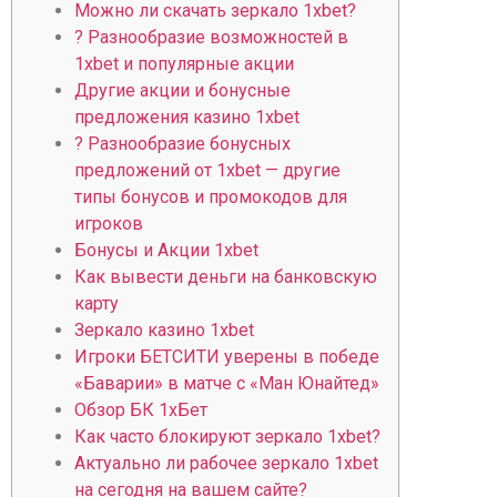
Можно ли скачать зеркало 1xbet?
? Разнообразие возможностей в
1xbet и популярные акции
Другие акции и бонусные
предложения казино 1xbet
? Разнообразие бонусных
предложений от 1xbet — другие
типы бонусов и промокодов для
игроков
Бонусы и Акции 1xbet
Как вывести деньги на банковскую
карту
Зеркало казино 1xbet
Игроки БЕТСИТИ уверены в победе
«Баварии» в матче с «Ман Юнайтед»
Обзор БК 1хБет
Как часто блокируют зеркало 1xbet?
Актуально ли рабочее зеркало 1xbet
на сегодня на вашем сайте?