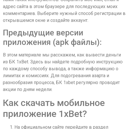
адрес сайта в этом браузере для последующих моих
комментариев. Выберите нужный способ регистрации в
открывшемся окне и создайте аккаунт.
Предыдущие версии
приложения (apk файлы):
В этом материале мы расскажем, как вывести деньги
из БК 1xBet. Здесь вы найдете подробную инструкцию
по каждому способу вывода, а также информацию о
лимитах и комиссиях. Для подогревания азарта и
разнообразия процесса, БК 1xbet регулярно проводит
акции по дням недели.
Как скачать мобильное
приложение 1xBet?
На официальном сайте перейдите в раздел