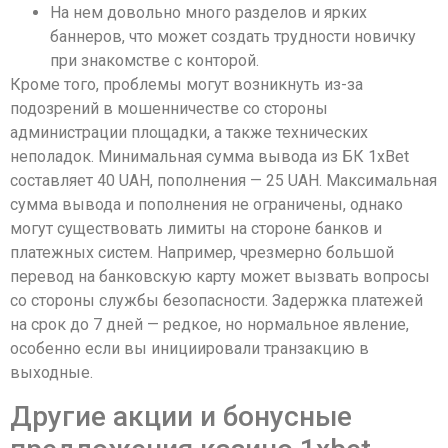
На нем довольно много разделов и ярких
баннеров, что может создать трудности новичку
при знакомстве с конторой.
Кроме того, проблемы могут возникнуть из-за
подозрений в мошенничестве со стороны
администрации площадки, а также технических
неполадок. Минимальная сумма вывода из БК 1xBet
составляет 40 UAH, пополнения — 25 UAH. Максимальная
сумма вывода и пополнения не ограничены, однако
могут существовать лимиты на стороне банков и
платежных систем. Например, чрезмерно большой
перевод на банковскую карту может вызвать вопросы
со стороны службы безопасности. Задержка платежей
на срок до 7 дней — редкое, но нормальное явление,
особенно если вы инициировали транзакцию в
выходные.
Другие акции и бонусные