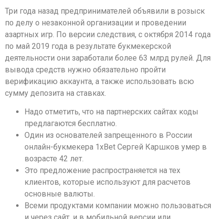
Три года назад предпринимателей объявили в розыск
по делу о незаконной организации и проведении
азартных игр. По версии следствия, с октября 2014 года
по май 2019 года в результате букмекерской
деятельности они заработали более 63 млрд рулей. Для
вывода средств нужно обязательно пройти
верификацию аккаунта, а также использовать всю
сумму депозита на ставках.
Надо отметить, что на партнерских сайтах коды
предлагаются бесплатно.
Один из основателей запрещенного в России
онлайн-букмекера 1xBet Сергей Каршков умер в
возрасте 42 лет.
Это предложение распространяется на тех
клиентов, которые используют для расчетов
основные валюты.
Всеми продуктами компании можно пользоваться
и через сайт, и в мобильной версии или