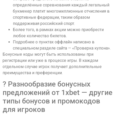
определённые соревнования каждый легальный
букмекер платит многомиллионные отчисления в
спортивные федерации, таким образом
поддерживая российский спорт.
Более того, в рамках акции можно приобрести
любое количество билетов.
Подробнее о пунктах оффлайн написано в
специальном разделе сайта — «Проверка купона».
Бонусные коды могут быть использованы при
регистрации или уже в процессе игры. В каждом
отдельном случае игрок получает дополнительные
преимущества и преференции.
? Разнообразие бонусных
предложений от 1xbet — другие
типы бонусов и промокодов
для игроков