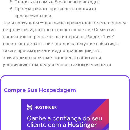
Ставить на самые безопасные исходы.
Просматривать прогнозы на матчи от
профессионалов.
Так и получается — половина принесенных яств остается
нетронутой. И, кажется, только после нее Семиохин
окончательно решается на интервью. Раздел “Live”
позволяет делать лайв ставки на текущие события, а
также просматривать видео трансляции, что
значительно повышает интерес к событию и
увеличивает шансы успешного заключения пари.
Compre Sua Hospedagem