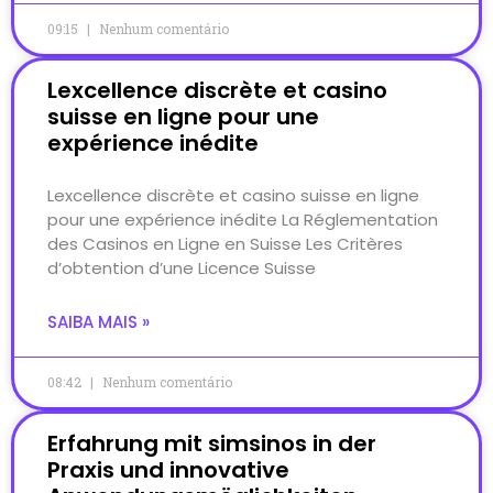
09:15
Nenhum comentário
Lexcellence discrète et casino
suisse en ligne pour une
expérience inédite
Lexcellence discrète et casino suisse en ligne
pour une expérience inédite La Réglementation
des Casinos en Ligne en Suisse Les Critères
d’obtention d’une Licence Suisse
SAIBA MAIS »
08:42
Nenhum comentário
Erfahrung mit simsinos in der
Praxis und innovative