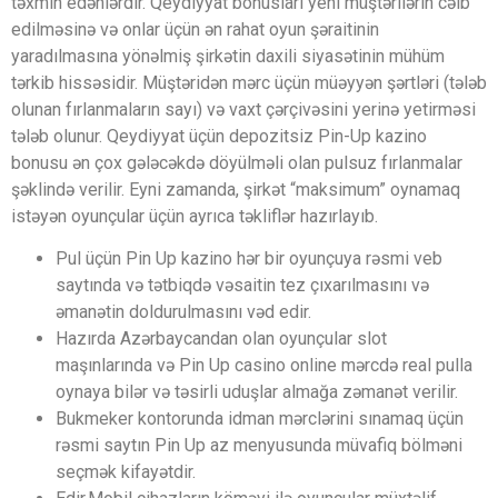
təxmin edənlərdir. Qeydiyyat bonusları yeni müştərilərin cəlb
edilməsinə və onlar üçün ən rahat oyun şəraitinin
yaradılmasına yönəlmiş şirkətin daxili siyasətinin mühüm
tərkib hissəsidir. Müştəridən mərc üçün müəyyən şərtləri (tələb
olunan fırlanmaların sayı) və vaxt çərçivəsini yerinə yetirməsi
tələb olunur. Qeydiyyat üçün depozitsiz Pin-Up kazino
bonusu ən çox gələcəkdə döyülməli olan pulsuz fırlanmalar
şəklində verilir. Eyni zamanda, şirkət “maksimum” oynamaq
istəyən oyunçular üçün ayrıca təkliflər hazırlayıb.
Pul üçün Pin Up kazino hər bir oyunçuya rəsmi veb
saytında və tətbiqdə vəsaitin tez çıxarılmasını və
əmanətin doldurulmasını vəd edir.
Hazırda Azərbaycandan olan oyunçular slot
maşınlarında və Pin Up casino online mərcdə real pulla
oynaya bilər və təsirli uduşlar almağa zəmanət verilir.
Bukmeker kontorunda idman mərclərini sınamaq üçün
rəsmi saytın Pin Up az menyusunda müvafiq bölməni
seçmək kifayətdir.