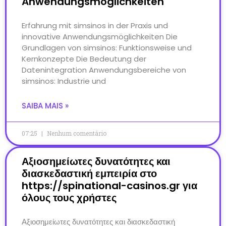
Anwendungsmöglichkeiten
Erfahrung mit simsinos in der Praxis und
innovative Anwendungsmöglichkeiten Die
Grundlagen von simsinos: Funktionsweise und
Kernkonzepte Die Bedeutung der
Datenintegration Anwendungsbereiche von
simsinos: Industrie und
SAIBA MAIS »
07:25
Nenhum comentário
Αξιοσημείωτες δυνατότητες και
διασκεδαστική εμπειρία στο
https://spinational-casinos.gr για
όλους τους χρήστες
Αξιοσημείωτες δυνατότητες και διασκεδαστική