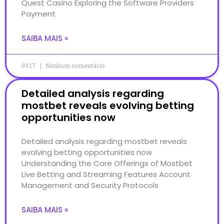
Quest Casino Exploring the Software Providers
Payment
SAIBA MAIS »
09:17
Nenhum comentário
Detailed analysis regarding
mostbet reveals evolving betting
opportunities now
Detailed analysis regarding mostbet reveals
evolving betting opportunities now
Understanding the Core Offerings of Mostbet
Live Betting and Streaming Features Account
Management and Security Protocols
SAIBA MAIS »