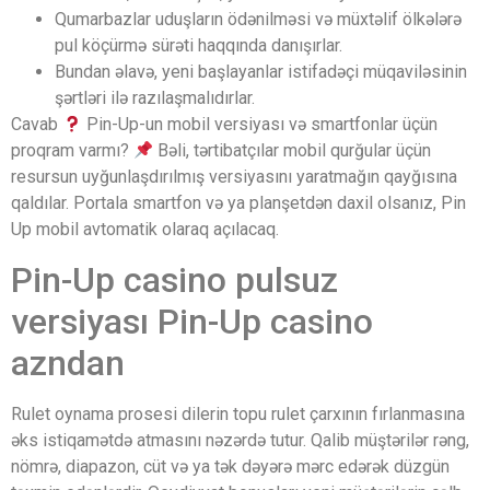
Qumarbazlar uduşların ödənilməsi və müxtəlif ölkələrə
pul köçürmə sürəti haqqında danışırlar.
Bundan əlavə, yeni başlayanlar istifadəçi müqaviləsinin
şərtləri ilə razılaşmalıdırlar.
Cavab
Pin-Up-un mobil versiyası və smartfonlar üçün
proqram varmı?
Bəli, tərtibatçılar mobil qurğular üçün
resursun uyğunlaşdırılmış versiyasını yaratmağın qayğısına
qaldılar. Portala smartfon və ya planşetdən daxil olsanız, Pin
Up mobil avtomatik olaraq açılacaq.
Pin-Up casino pulsuz
versiyası Pin-Up casino
azndan
Rulet oynama prosesi dilerin topu rulet çarxının fırlanmasına
əks istiqamətdə atmasını nəzərdə tutur. Qalib müştərilər rəng,
nömrə, diapazon, cüt və ya tək dəyərə mərc edərək düzgün