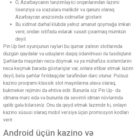
O, Azərbaycanın tənzimləyici orqanlarından lazımi
lisenziya və icazələrə malikdir və qanuni olaraq
Azərbaycan ərazisində xidmətlər göstərir.
Bu xidmət dərhal klubda yalnız əmanət qoymağa imkan
verir, ondan istifadə edərək vəsait çıxarmaq mümkün
deyil.
Pin Up bet oyunçunun rəyləri bu qumar zalının slotlarında
düzgün qaydalar və uduşların dəqiq ödənilməsi ilə təsdiqlənir.
Şərhlərdə maşınları necə döymək və ya mühafizə sistemlərini
necə keçmək barədə göstərişlər var, onlara etibar etmək lazım
deyil, belə şərhlər fırıldaqçılar tərəfindən dərc olunur. Pulsuz
kazino proqramı klassik slot maşınlarına əlavə olaraq,
bukmeker rejimini də ehtiva edir. Bununla siz Pin Up- də
idmana mərc edə və bununla da sevimli idman növlərində
qalib gələ bilərsiniz. Onu da qeyd etmək lazımdır ki, onlayn
kazino xüsusi olaraq mobil versiya üçün promosyon kodları
verir .
Android üçün kazino və