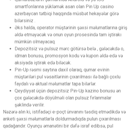
smartfonlarına yükləmək asan olan Pin Up casino
azerbaycan tətbiqi haqqında müsbət hekayələr görə
bilərsiniz .
Əks halda, operator müştərinin şəxsi məlumatlarına giriş
əldə etməyəcək və onun oyun prosesində tam iştirakı
mümkün olmayacaq.
Depozitsiz və pulsuz mərc götürsə belə , gələcəkdə o,
idman bonusu, promosyon kodu və kupon əldə edə və
aksiyada iştirak edə biləcək.
Pin-Up rəsmi saytına daxil olaraq, qumar evinin
müştəriləri pul vəsaitlərinin çıxarılması ilə bağlı çoxlu
faydalı və aktual məlumatlar tapa bilərlər.
Qeydiyyat üçün depozitsiz Pin-Up kazino bonusu ən
çox gələcəkdə döyülməli olan pulsuz fırlanmalar
şəklində verilir.
Nəzərə alın ki, istifadəçi e-poçt ünvanını təsdiq etmədikdə və
anketi şəxsi məlumatlarla doldurmadıqda pulun çıxarılması
qadağandır. Oyunçu əmanətini bir dəfə israf edibsə, pul