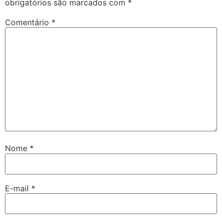
obrigatórios são marcados com
*
Comentário
*
Nome
*
E-mail
*