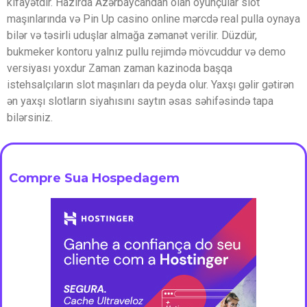
kifayətdir. Hazırda Azərbaycandan olan oyunçular slot
maşınlarında və Pin Up casino online mərcdə real pulla oynaya
bilər və təsirli uduşlar almağa zəmanət verilir. Düzdür,
bukmeker kontoru yalnız pullu rejimdə mövcuddur və demo
versiyası yoxdur Zaman zaman kazinoda başqa
istehsalçıların slot maşınları da peyda olur. Yaxşı gəlir gətirən
ən yaxşı slotların siyahısını saytın əsas səhifəsində tapa
bilərsiniz.
Compre Sua Hospedagem