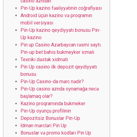
casino azndan
Pin-Up kazino fəaliyyətinin coğrafiyası
Android üçün kazino və proqramın
mobil versiyası
Pin-Up kazino qeydiyyatı bonusu Pin-
Up kazino
Pin up Casino Azərbaycan rəsmi saytı.
Pin-up bet bahis bukmeyker icmalı
Texniki dəstək xidməti
Pin Up casino ilk depozit qeydiyyatı
bonusu
Pin-Up Casino-da mərc nədir?
Pin-Up casino aznda oynamağa necə
başlamaq olar?
Kazino proqramında bukmeker
Pin-Up oyunçu profilinin
Depozitsiz Bonuslar Pin-Up
İdman mərcləri Pin Up
Bonuslar və promo kodları Pin Up