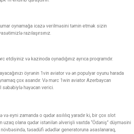
 qumar oynamağa icazə verilməsini təmin etmək sizin
asətimizlə razılaşırsınız.
ərc etdiyiniz və kazinoda oynadığınız ayrıca proqramdır.
yacağınızı öyrənin 1vin aviator və ən populyar oyunu harada
 oynamaq çox asandır. Və mərc 1win aviator Azerbaycan
 səbəbiylə həyəcan verici.
 və eyni zamanda o qədər asılılıq yaradır ki, bir çox slot
n uzaq olana qədər istənilən əlverişli vaxtda “Ödəniş” düyməsini
öz növbəsində, təsadüfi ədədlər generatoruna əsaslanaraq,