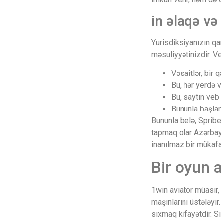
in əlaqə və
Yurisdiksiyanızın qa
məsuliyyətinizdir. V
Vəsaitlər, bir 
Bu, hər yerdə v
Bu, saytın veb
Bununla başlam
Bununla belə, Sprib
tapmaq olar Azərbayc
inanılmaz bir mükafa
Bir oyun 
1win aviator müasir, 
maşınlarını üstələyi
sıxmaq kifayətdir. S