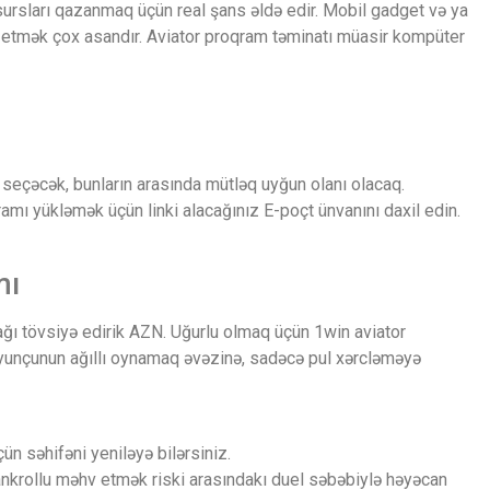
ursları qazanmaq üçün real şans əldə edir. Mobil gadget və ya
 etmək çox asandır. Aviator proqram təminatı müasir kompüter
 seçəcək, bunların arasında mütləq uyğun olanı olacaq.
mı yükləmək üçün linki alacağınız E-poçt ünvanını daxil edin.
mı
ağı tövsiyə edirik AZN. Uğurlu olmaq üçün 1win aviator
oyunçunun ağıllı oynamaq əvəzinə, sadəcə pul xərcləməyə
n səhifəni yeniləyə bilərsiniz.
nkrollu məhv etmək riski arasındakı duel səbəbiylə həyəcan