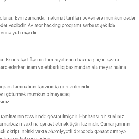
ə olunur. Eyni zamanda, məlumat tarifləri sevənlərə mümkün qədər
ədər vacibdir. Aviator hacking proqramı sərbəst şəkildə
erinə yetirməkdir.
sdur. Bonus təkliflərinin tam siyahısına baxmaq üçün rəsmi
mərc edərkən inam və etibarlılıq baxımından əla meyar halına
qram təminatının təsvirində göstərilmişdir.
ı geri götürmək mümkün olmayacaq.
ınız.
minatının təsvirində göstərilmişdir. Hər hansı bir sualınız
 qumarbazın vaxtına qənaət etmək üçün lazımdır. Qumar janrının
hack skripti nəinki vaxta əhəmiyyətli dərəcədə qənaət etməyə
pk-ni endirib quraşdırın.