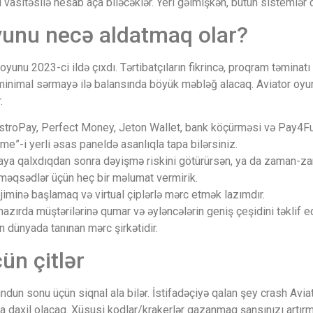
 vasitəsilə hesab aça biləcəklər. Yeri gəlmişkən, bütün sistemlər d
yunu necə aldatmaq olar?
oyunu 2023-ci ildə çıxdı. Tərtibatçıların fikrincə, proqram təminatı
inimal sərmayə ilə balansında böyük məbləğ alacaq. Aviator oy
.
AstroPay, Perfect Money, Jeton Wallet, bank köçürməsi və Pay4Fun
me”-i yerli əsas paneldə asanlıqla tapa bilərsiniz.
aya qalxdıqdan sonra dəyişmə riskini götürürsən, ya da zaman-zama
məqsədlər üçün heç bir məlumat vermirik.
iminə başlamaq və virtual çiplərlə mərc etmək lazımdır.
azırda müştərilərinə qumar və əyləncələrin geniş çeşidini təklif ed
n dünyada tanınan mərc şirkətidir.
ün çitlər
aundun sonu üçün siqnal ala bilər. İstifadəçiyə qalan şey crash Avi
a daxil olacaq. Xüsusi kodlar/krakerlər qazanmaq şansınızı artı