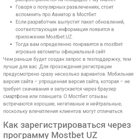
Говоря о популярных развлечениях, стоит
вспомнить про Авиатор в Мостбет.
Если разработчик выпустит пакет обновлений,
соответствующая информация появится в
приложении Mostbet UZ.
Тогда вам определенно понравятся в mostbet
игровые автоматы официальный сайт.
Чем раньше будет создан запрос в техподдержку, тем
лучше для вас. Для прохождения регистрации
предусмотрено сразу несколько вариантов. Мобильная
версия сайта – упрощенная версия сайта, которая – не
требует скачивания и запускается через браузер
смартфона или планшета. О Мостбет отзывы
встречаются хорошие, негативные и нейтральные,
поскольку впечатления клиентов могут отличаться.
Как зарегистрироваться через
программу Mostbet UZ