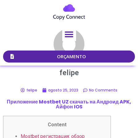
ORÇAMENTO
felipe
felipe
agosto 25, 2023
No Comments
Приложение Mostbet UZ скачать на Андроид APK,
Айфон IOS
Content
Mostbet регистрация: обзор