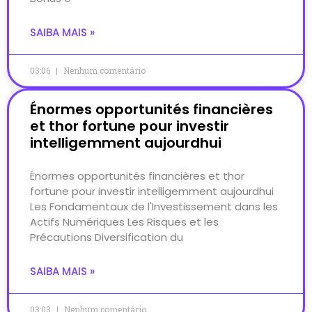
SAIBA MAIS »
03:06
Nenhum comentário
Énormes opportunités financières
et thor fortune pour investir
intelligemment aujourdhui
Énormes opportunités financières et thor
fortune pour investir intelligemment aujourdhui
Les Fondamentaux de l'Investissement dans les
Actifs Numériques Les Risques et les
Précautions Diversification du
SAIBA MAIS »
03:03
Nenhum comentário