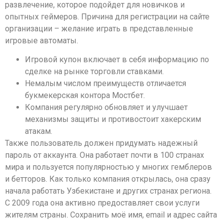
развлечение, которое подойдет для новичков и
опытных геймеров. Причина для регистрации на сайте
организации – желание играть в представленные
игровые автоматы.
Игровой купон включает в себя информацию по
сделке на рынке торговли ставками.
Немалым числом преимуществ отличается
букмекерская контора Мостбет.
Компания регулярно обновляет и улучшает
механизмы защиты и противостоит хакерским
атакам.
Также пользователь должен придумать надежный
пароль от аккаунта. Она работает почти в 100 странах
мира и пользуется популярностью у многих гемблеров
и бетторов. Как только компания открылась, она сразу
начала работать Узбекистане и других странах региона.
С 2009 года она активно предоставляет свои услуги
жителям страны. Сохранить моё имя, email и адрес сайта