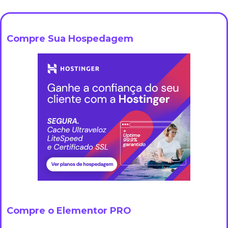
Compre Sua Hospedagem
Compre o Elementor PRO