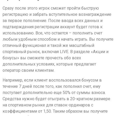
Сразу после этого игрок сможет пройти быструю
регистрацию и забрать вступительное вознаграждение
за первое пополнение. После ввода всех данных и
подтверждения регистрации аккаунт будет готов к
использованию. Все, что остается – пополнить счет
любым удобным способом и начать играть. Вы получите
отличный функционал и такой же масштабный
спортивный рынок, включая LIVE. В разделе «Акции и
бонусы» вы сможете прочесть обо всех
дополнительных условиях, которые предлагает
оператор своим клиентам.
Например, если клиент воспользовался бонусом в
течение 7 дней после того, как пополнил счет, ему
поступает дополнительно еще 50% от суммы взноса.
Средства нужно будет отыграть в 20-кратном размере
на спортивном рынке для ставок-ординаров с
коэффициентами от 1,50. Таким образом вы получите