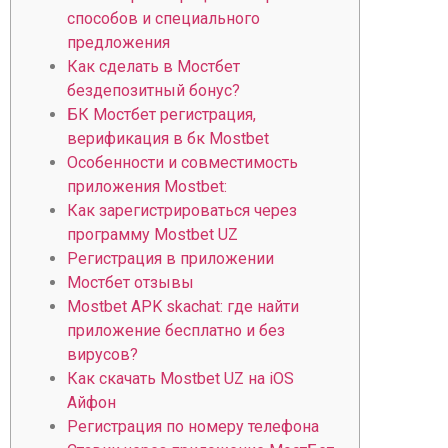
способов и специального
предложения
Как сделать в Мостбет
бездепозитный бонус?
БК Мостбет регистрация,
верификация в бк Mostbet
Особенности и совместимость
приложения Mostbet:
Как зарегистрироваться через
программу Mostbet UZ
Регистрация в приложении
Мостбет отзывы
Mostbet APK skachat: где найти
приложение бесплатно и без
вирусов?
Как скачать Mostbet UZ на iOS
Айфон
Регистрация по номеру телефона