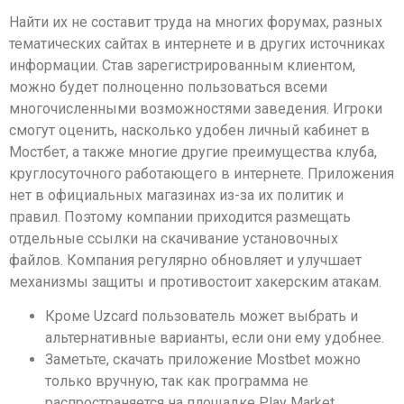
Найти их не составит труда на многих форумах, разных
тематических сайтах в интернете и в других источниках
информации. Став зарегистрированным клиентом,
можно будет полноценно пользоваться всеми
многочисленными возможностями заведения. Игроки
смогут оценить, насколько удобен личный кабинет в
Мостбет, а также многие другие преимущества клуба,
круглосуточного работающего в интернете. Приложения
нет в официальных магазинах из-за их политик и
правил. Поэтому компании приходится размещать
отдельные ссылки на скачивание установочных
файлов. Компания регулярно обновляет и улучшает
механизмы защиты и противостоит хакерским атакам.
Кроме Uzcard пользователь может выбрать и
альтернативные варианты, если они ему удобнее.
Заметьте, скачать приложение Mostbet можно
только вручную, так как программа не
распространяется на площадке Play Market.