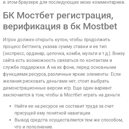
в этом браузере для последующих моих комментариев.
БК Мостбет регистрация,
верификация в бк Mostbet
Игрок должен открыть купон, чтобы продолжить
процесс беттинга, указав сумму ставки и ее тип
(экспресс, ординар, цепочка, комби, мульти и т.д.). Внизу
сайта есть возможность связаться по контактам и
службе поддержки. А на их фоне, перед основными
функциями ресурса, различные яркие элементы. Если
желания рисковать деньгами нет, стоит выбрать
демонстрационные версии игр. Еще один вариант
заключается в том, чтобы в Мостбет играть на деньги.
Найти ее на ресурсе не составит труда за счет
присущей ему понятной навигации.
Вывод средств осуществляется тем же способом,
что и пополнение.