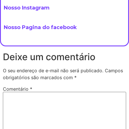
Nosso Instagram
Nosso Pagina do facebook
Deixe um comentário
O seu endereço de e-mail não será publicado.
Campos
obrigatórios são marcados com
*
Comentário
*