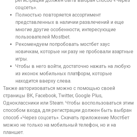
регистрации должен быть выбран способ «Через
соцсеть».
Полностью повторяется ассортимент
представленных в наличии развлечений и еще
многие другие особенности, интересующие
пользователей Mostbet.
Рекомендуем попробовать мостбет хаус
новичкам, которые ни разу не пробовали азартные
игры.
Чтобы в него войти, достаточно нажать на любую
из иконок мобильных платформ, которые
находится вверху слева.
Также авторизоваться можно с помощью своей
страницы ВК, Facebook, Twitter, Google Plus,
Одноклассники или Steam. Чтобы воспользоваться этим
способом входа, для регистрации должен быть выбран
способ «Через соцсеть». Скачать приложение Мостбет
можно не только на мобильный телефон, но и на
планшет.