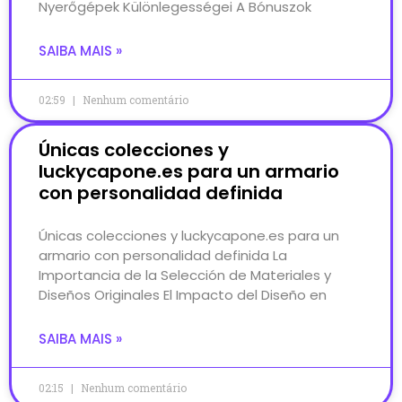
Nyerőgépek Különlegességei A Bónuszok
SAIBA MAIS »
02:59
Nenhum comentário
Únicas colecciones y
luckycapone.es para un armario
con personalidad definida
Únicas colecciones y luckycapone.es para un
armario con personalidad definida La
Importancia de la Selección de Materiales y
Diseños Originales El Impacto del Diseño en
SAIBA MAIS »
02:15
Nenhum comentário