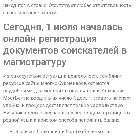
находится в стране. Отсутствует любая ответственность
за пользование сайтом.
Сегодня, 1 июля началась
онлайн-регистрация
документов соискателей в
магистратуру
Из-за отсутствия регуляции деятельность гемблинг
ресурсов сайты многих букмекеров остаются
неудобными для местных пользователей. Компания
МостБет не входит в их число. Здесь – ставить на спорт
удобно, и процесс доставляет только удовольствие.
Никаких квестов, связанных с переводом страницы на
родной язык и поиском способа пополнить баланс.
В списке большой выбор футбольных лиг,