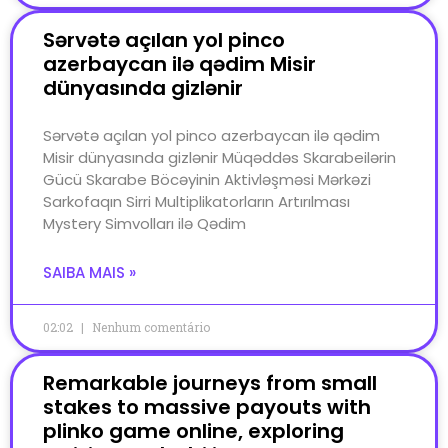
Sərvətə açılan yol pinco
azerbaycan ilə qədim Misir
dünyasında gizlənir
Sərvətə açılan yol pinco azerbaycan ilə qədim
Misir dünyasında gizlənir Müqəddəs Skarabeilərin
Gücü Skarabe Böcəyinin Aktivləşməsi Mərkəzi
Sarkofaqın Sirri Multiplikatorların Artırılması
Mystery Simvolları ilə Qədim
SAIBA MAIS »
02:02
Nenhum comentário
Remarkable journeys from small
stakes to massive payouts with
plinko game online, exploring