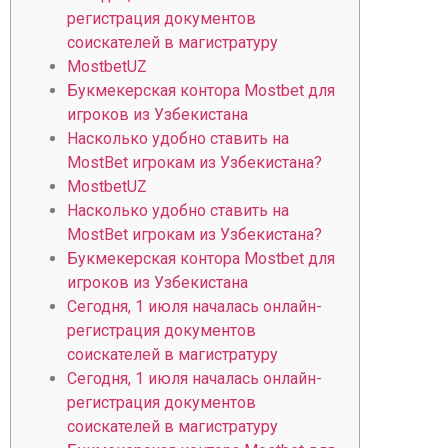
регистрация документов
соискателей в магистратуру
MostbetUZ
Букмекерская контора Mostbet для
игроков из Узбекистана
Насколько удобно ставить на
MostBet игрокам из Узбекистана?
MostbetUZ
Насколько удобно ставить на
MostBet игрокам из Узбекистана?
Букмекерская контора Mostbet для
игроков из Узбекистана
Сегодня, 1 июля началась онлайн-
регистрация документов
соискателей в магистратуру
Сегодня, 1 июля началась онлайн-
регистрация документов
соискателей в магистратуру