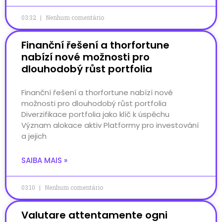
03:32
Nenhum comentário
Finanční řešení a thorfortune
nabízí nové možnosti pro
dlouhodobý růst portfolia
Finanční řešení a thorfortune nabízí nové
možnosti pro dlouhodobý růst portfolia
Diverzifikace portfolia jako klíč k úspěchu
Význam alokace aktiv Platformy pro investování
a jejich
SAIBA MAIS »
03:10
Nenhum comentário
Valutare attentamente ogni