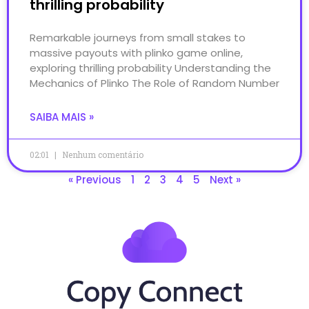
thrilling probability
Remarkable journeys from small stakes to
massive payouts with plinko game online,
exploring thrilling probability Understanding the
Mechanics of Plinko The Role of Random Number
SAIBA MAIS »
02:01
Nenhum comentário
« Previous
1
2
3
4
5
Next »