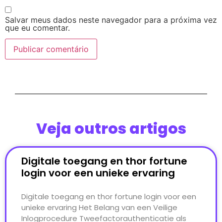
Salvar meus dados neste navegador para a próxima vez
que eu comentar.
Veja outros artigos
Digitale toegang en thor fortune
login voor een unieke ervaring
Digitale toegang en thor fortune login voor een
unieke ervaring Het Belang van een Veilige
Inlogprocedure Tweefactorauthenticatie als