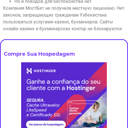
Но и поводов для беспокойства нет.
Компания МостБет не получила местную лицензию. Нет
законов, запрещающих гражданам Узбекистана
пользоваться услугами казино, букмекеров. Сайты
онлайн-казино и букмекерских контор не блокируются.
Compre Sua Hospedagem