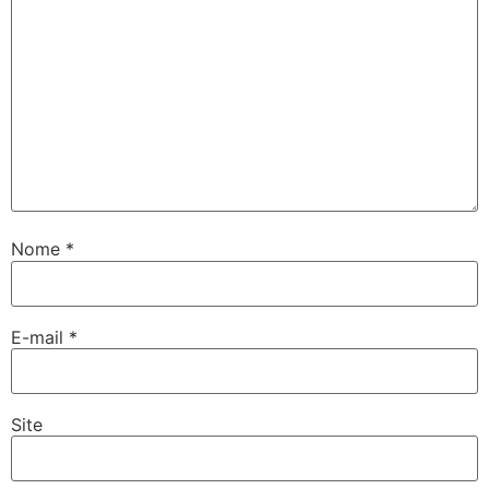
Nome
*
E-mail
*
Site