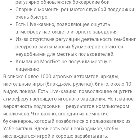
регулярно обновляются боксерские бои.
Спорные моменты решаются службой поддержки
очень быстро.
Есть Live-казино, позволяющее ощутить
атмосферу настоящего игорного заведения.
Из-за отсутствия регуляции деятельность гемблинг
ресурсов сайты многих букмекеров остаются
неудобными для местных пользователей.
Компания МостБет не получила местную
лицензию.
В списке более 1000 игровых автоматов, аркады,
настольные игры (блэкджек, рулетка), бинго, около 10
видов покера. Есть Live-казино, позволяющее ощутить
атмосферу настоящего игорного заведения. Но главное,
вероятность подтасовки – результатов компьютером
исключена. Что важно, это один из немногих
букмекеров, который позаботился о пользователях из
Узбекистана. Здесь есть все необходимое, чтобы
наслаждаться игрой и хорошо зарабатывать.