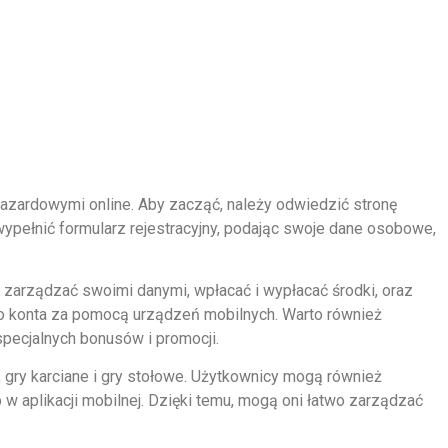
hazardowymi online. Aby zacząć, należy odwiedzić stronę
y wypełnić formularz rejestracyjny, podając swoje dane osobowe,
 zarządzać swoimi danymi, wpłacać i wypłacać środki, oraz
 do konta za pomocą urządzeń mobilnych. Warto również
pecjalnych bonusów i promocji.
 gry karciane i gry stołowe. Użytkownicy mogą również
 w aplikacji mobilnej. Dzięki temu, mogą oni łatwo zarządzać