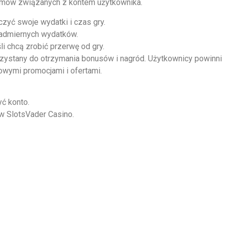
lemów związanych z kontem użytkownika.
zyć swoje wydatki i czas gry.
nadmiernych wydatków.
i chcą zrobić przerwę od gry.
ystany do otrzymania bonusów i nagród. Użytkownicy powinni
owymi promocjami i ofertami.
ć konto.
 w SlotsVader Casino.