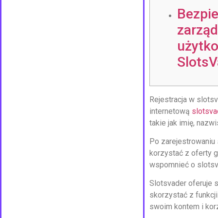
Bezpi
zarzą
użytk
SlotsV
Rejestracja w slots
internetową
slotsva
takie jak imię, nazwi
Po zarejestrowaniu 
korzystać z oferty 
wspomnieć o slotsv
Slotsvader oferuje 
skorzystać z funkcj
swoim kontem i kor