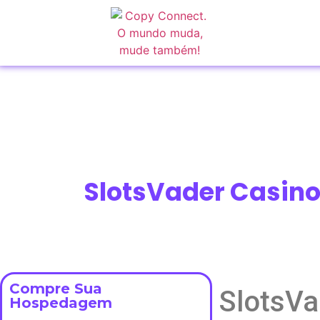
SlotsVader Casino
Compre Sua
SlotsVa
Hospedagem