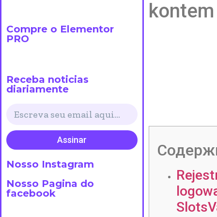
kontem
Compre o Elementor
PRO
Receba noticias
diariamente
Assinar
Содерж
Nosso Instagram
Rejestr
Nosso Pagina do
logowa
facebook
SlotsV