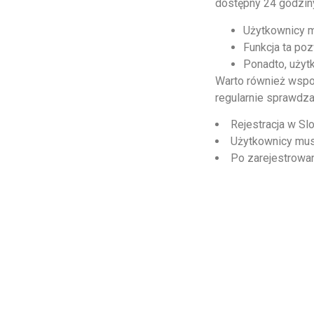
dostępny 24 godzin
Użytkownicy m
Funkcja ta po
Ponadto, użytk
Warto również wspo
regularnie sprawdza
Rejestracja w Sl
Użytkownicy musz
Po zarejestrowan