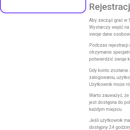
Rejestrac
Aby zacząć grać w Sl
Wystarczy wejść na s
swoje dane osobowe, 
Podczas rejestracji
otrzymanie specjaln
potwierdzić swoje ko
Gdy konto zostanie 
zalogowaniu, użytko
Użytkownik może ró
Warto zauważyć, że 
jest dostępna do po
każdym miejscu.
Jeśli użytkownik ma
dostępny 24 godziny