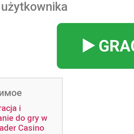
 użytkownika
▶️ GRA
имое
acja i
nie do gry w
ader Casino