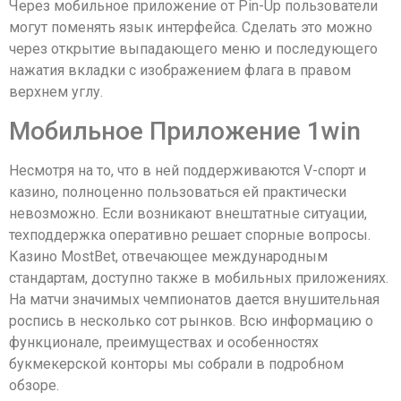
Через мобильное приложение от Pin-Up пользователи
могут поменять язык интерфейса. Сделать это можно
через открытие выпадающего меню и последующего
нажатия вкладки с изображением флага в правом
верхнем углу.
Мобильное Приложение 1win
Несмотря на то, что в ней поддерживаются V-спорт и
казино, полноценно пользоваться ей практически
невозможно. Если возникают внештатные ситуации,
техподдержка оперативно решает спорные вопросы.
Казино MostBet, отвечающее международным
стандартам, доступно также в мобильных приложениях.
На матчи значимых чемпионатов дается внушительная
роспись в несколько сот рынков. Всю информацию о
функционале, преимуществах и особенностях
букмекерской конторы мы собрали в подробном
обзоре.