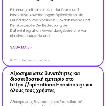
Erfahrung mit simsinos in der Praxis und
innovative Anwendungsmöglichkeiten Die
Grundlagen von simsinos: Funktionsweise und
Kernkonzepte Die Bedeutung der
Datenintegration Anwendungsbereiche von
simsinos: Industrie und
SAIBA MAIS »
07:25
Nenhum comentário
Αξιοσημείωτες δυνατότητες και
διασκεδαστική εμπειρία στο
https://spinational-casinos.gr για
όλους τους χρήστες
Αξιοσημείωτες δυνατότητες και διασκεδαστική