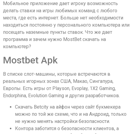
Мобильное приложение дает игроку возможность
делать ставки на игры любимых команд с любого
места, где есть интернет. Больше нет необходимости
находиться постоянно у персонального компьютера или
посещать наземные пункты ставок. Что же дает
программа и зачем нужно MostBet скачать на
компьютер?
Mostbet Apk
В списке слот-машины, которые встречаются в
реальных игорных зонах США, Макао, Сингапура,
Европы. Есть игры от Playson, Evoplay, 1X2 Gaming,
Endorphina, Evolution Gaming и других разработчиков.
Скачать Betcity на айфон через сайт букмекера
можно по той же схеме, что и на Андроид, только
не нужно менять настройки безопасности.
Контора заботится о безопасности клиентов, а