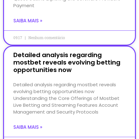
Payment
SAIBA MAIS »
09:17
Nenhum comentário
Detailed analysis regarding
mostbet reveals evolving betting
opportunities now
Detailed analysis regarding mostbet reveals
evolving betting opportunities now
Understanding the Core Offerings of Mostbet
Live Betting and Streaming Features Account
Management and Security Protocols
SAIBA MAIS »