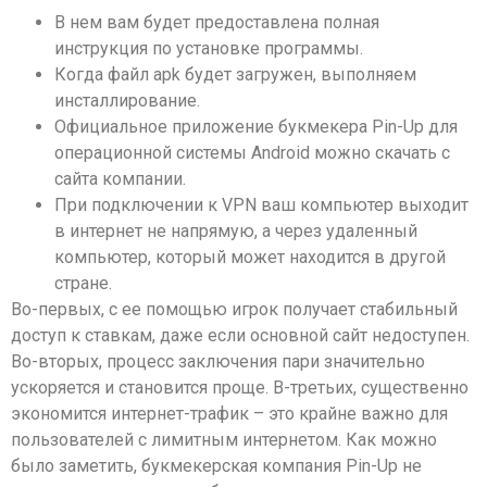
В нем вам будет предоставлена полная
инструкция по установке программы.
Когда файл apk будет загружен, выполняем
инсталлирование.
Официальное приложение букмекера Pin-Up для
операционной системы Android можно скачать с
сайта компании.
При подключении к VPN ваш компьютер выходит
в интернет не напрямую, а через удаленный
компьютер, который может находится в другой
стране.
Во-первых, с ее помощью игрок получает стабильный
доступ к ставкам, даже если основной сайт недоступен.
Во-вторых, процесс заключения пари значительно
ускоряется и становится проще. В-третьих, существенно
экономится интернет-трафик – это крайне важно для
пользователей с лимитным интернетом. Как можно
было заметить, букмекерская компания Pin-Up не