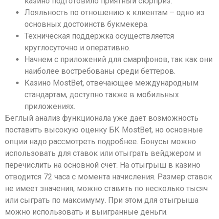
казино подготовило приятный сюрприз.
Лояльность по отношению к клиентам – одно из
основных достоинств букмекера.
Техническая поддержка осуществляется
круглосуточно и оперативно.
Начнем с приложений для смартфонов, так как они
наиболее востребованы среди беттеров.
Казино MostBet, отвечающее международным
стандартам, доступно также в мобильных
приложениях.
Беглый анализ функционала уже дает возможность
поставить высокую оценку БК MostBet, но основные
опции надо рассмотреть подробнее. Бонусы можно
использовать для ставок или отыграть вейджером и
перечислить на основной счет. На отыгрыш в казино
отводится 72 часа с момента начисления. Размер ставок
не имеет значения, можно ставить по несколько тысяч
или сыграть по максимуму. При этом для отыгрыша
можно использовать и выигранные деньги.