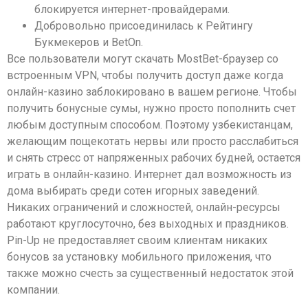
блокируется интернет-провайдерами.
Добровольно присоединилась к Рейтингу
Букмекеров и BetOn.
Все пользователи могут скачать MostBet-браузер со
встроенным VPN, чтобы получить доступ даже когда
онлайн-казино заблокировано в вашем регионе. Чтобы
получить бонусные сумы, нужно просто пополнить счет
любым доступным способом. Поэтому узбекистанцам,
желающим пощекотать нервы или просто расслабиться
и снять стресс от напряженных рабочих будней, остается
играть в онлайн-казино. Интернет дал возможность из
дома выбирать среди сотен игорных заведений.
Никаких ограничений и сложностей, онлайн-ресурсы
работают круглосуточно, без выходных и праздников.
Pin-Up не предоставляет своим клиентам никаких
бонусов за установку мобильного приложения, что
также можно счесть за существенный недостаток этой
компании.