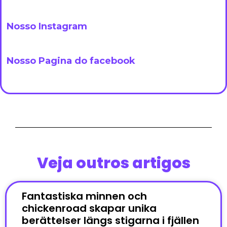
Nosso Instagram
Nosso Pagina do facebook
Veja outros artigos
Fantastiska minnen och
chickenroad skapar unika
berättelser längs stigarna i fjällen