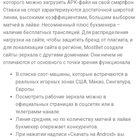
которого можно загрузить APK-файл на свой смартфон.
Ставки на спорт характеризуются достаточной широтой
линии, высокими коэффициентами, большим выбором
матчей в лайве. Несомненный плюс букмекера –
наличие бесплатных трансляций. Для распределения
нагрузки на сайте, чтобы защитить бренд от плагиата, и
для локализации сайта в регионе, MostBet создали
сайты-зеркала с другими доменами. Они ничем не
отличаются от основного с точки зрения функционала.
В списке слот-машины, которые встречаются в
реальных игорных зонах США, Макао, Сингапура,
Европы.
Посмотреть рабочие зеркала можно в
официальных страницах в соцсетях или в
телеграмм-канале.
Линия средняя, но по количеству матчей в лайве
букмекер опережает конкурентов.
При нажатии надписи «Скачать на Android» вы