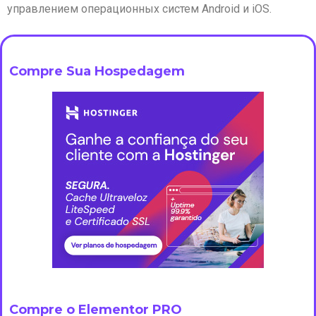
управлением операционных систем Android и iOS.
Compre Sua Hospedagem
Compre o Elementor PRO