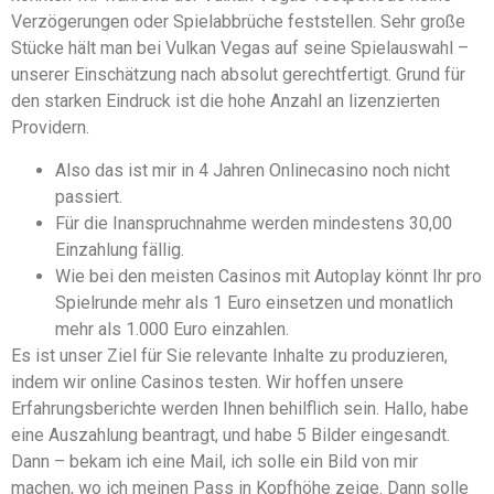
Verzögerungen oder Spielabbrüche feststellen. Sehr große
Stücke hält man bei Vulkan Vegas auf seine Spielauswahl –
unserer Einschätzung nach absolut gerechtfertigt. Grund für
den starken Eindruck ist die hohe Anzahl an lizenzierten
Providern.
Also das ist mir in 4 Jahren Onlinecasino noch nicht
passiert.
Für die Inanspruchnahme werden mindestens 30,00
Einzahlung fällig.
Wie bei den meisten Casinos mit Autoplay könnt Ihr pro
Spielrunde mehr als 1 Euro einsetzen und monatlich
mehr als 1.000 Euro einzahlen.
Es ist unser Ziel für Sie relevante Inhalte zu produzieren,
indem wir online Casinos testen. Wir hoffen unsere
Erfahrungsberichte werden Ihnen behilflich sein. Hallo, habe
eine Auszahlung beantragt, und habe 5 Bilder eingesandt.
Dann – bekam ich eine Mail, ich solle ein Bild von mir
machen, wo ich meinen Pass in Kopfhöhe zeige. Dann solle