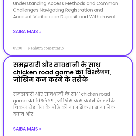
Understanding Access Methods and Common
Challenges Navigating Registration and
Account Verification Deposit and Withdrawal
SAIBA MAIS »
05:30
Nenhum comentário
समझदारी और सावधानी के साथ
chicken road game का विश्लेषण,
जोखिम कम करने के तरीके
समझदारी और सावधानी के साथ chicken road
game का विश्लेषण, जोखिम कम करने के तरीके
चिकन रोड गेम के पीछे की मानसिकता सामाजिक
दबाव और
SAIBA MAIS »