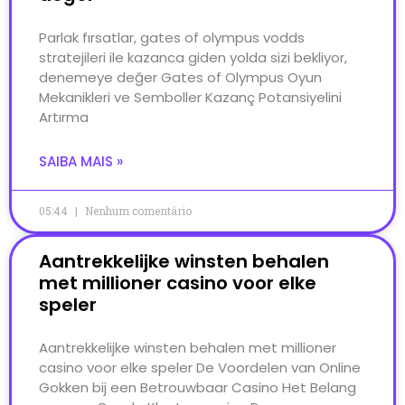
Parlak fırsatlar, gates of olympus vodds
stratejileri ile kazanca giden yolda sizi bekliyor,
denemeye değer Gates of Olympus Oyun
Mekanikleri ve Semboller Kazanç Potansiyelini
Artırma
SAIBA MAIS »
05:44
Nenhum comentário
Aantrekkelijke winsten behalen
met millioner casino voor elke
speler
Aantrekkelijke winsten behalen met millioner
casino voor elke speler De Voordelen van Online
Gokken bij een Betrouwbaar Casino Het Belang