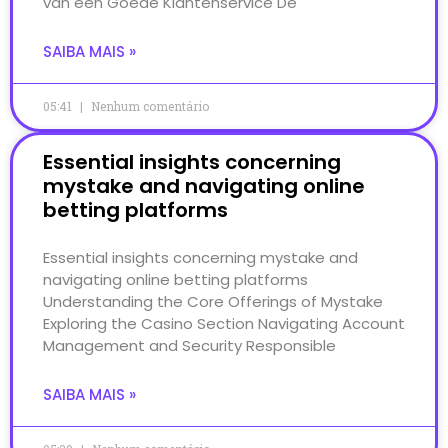
van een Goede Klantenservice De
SAIBA MAIS »
05:41
Nenhum comentário
Essential insights concerning
mystake and navigating online
betting platforms
Essential insights concerning mystake and
navigating online betting platforms
Understanding the Core Offerings of Mystake
Exploring the Casino Section Navigating Account
Management and Security Responsible
SAIBA MAIS »