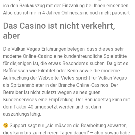
ich den Bankauszug mit der Einzahlung bei Ihnen einsenden.
Also das ist mir in 4 Jahren Onlinecasino noch nicht passiert.
Das Casino ist nicht verkehrt,
aber
Die Vulkan Vegas Erfahrungen belegen, dass dieses sehr
moderne Online-Casino eine kundenfreundliche Spielstätte
für diejenigen ist, die etwas Besonderes suchen. Da gibt es
Raffinessen wie Filmtitel oder Keno sowie die moderne
Aufmachung der Webseite. Vieles spricht für Vulkan Vegas
als Spitzenanbieter in der Branche Online-Casinos. Der
Betreiber ist nicht zuletzt wegen seines guten
Kundenservices eine Empfehlung. Der Bonusbetrag kann mit
dem Faktor 40 umgesetzt werden und ist dann
auszahlungsfähig.
Support sagt nur „sie müssen die Bearbeitung abwarten,
dies kann bis zu mehreren Tagen dauern“ – also sowas habe