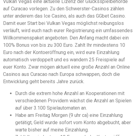
Vulkan Vegas eine aktuelle Lizenz der Glücksspielbehörde
auf Curacao vorlegen. Zu den Schwerster-Casinos zählen
unter anderem das Ice Casino, als auch das GGbet Casino.
Damit euer Start bei Vulkan Vegas möglichst reibungslos
verläuft, wird euch nach eurer Registrierung ein umfassendes
Willkommenspaket angeboten. Den Anfang macht dabei ein
100% Bonus von bis zu 300 Euro. Zahlt Ihr mindestens 10
Euro nach der Kontoeröffnung ein, wird eure Einzahlung
automatisch verdoppelt und es wandern 25 Freispiele auf
euer Konto. Zwar mögen aktuell eine große Anzahl an Online
Casinos aus Curacao nach Europa schwappen, doch die
Entwicklung geht bereits Jahre zurück.
Durch die extrem hohe Anzahl an Kooperationen mit
verschiedenen Providern wächst die Anzahl an Spielen
auf über 3.100 Spielautomaten an.
Habe am Freitag Morgen (9 uhr ca) eine Einzahlung
getätigt, Geld wurde sofort vom Konto abgebucht, aber
warte bisher auf meine Einzahlung.