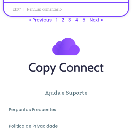
21:07
Nenhum comentário
« Previous
1
2
3
4
5
Next »
Ajuda e Suporte
Perguntas Frequentes
Politica de Privacidade