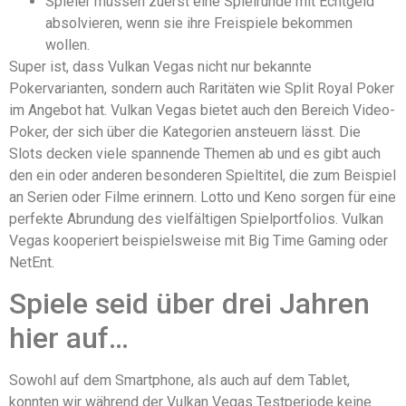
Spieler müssen zuerst eine Spielrunde mit Echtgeld
absolvieren, wenn sie ihre Freispiele bekommen
wollen.
Super ist, dass Vulkan Vegas nicht nur bekannte
Pokervarianten, sondern auch Raritäten wie Split Royal Poker
im Angebot hat. Vulkan Vegas bietet auch den Bereich Video-
Poker, der sich über die Kategorien ansteuern lässt. Die
Slots decken viele spannende Themen ab und es gibt auch
den ein oder anderen besonderen Spieltitel, die zum Beispiel
an Serien oder Filme erinnern. Lotto und Keno sorgen für eine
perfekte Abrundung des vielfältigen Spielportfolios. Vulkan
Vegas kooperiert beispielsweise mit Big Time Gaming oder
NetEnt.
Spiele seid über drei Jahren
hier auf…
Sowohl auf dem Smartphone, als auch auf dem Tablet,
konnten wir während der Vulkan Vegas Testperiode keine