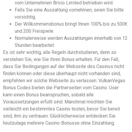
vom Unternehmen Brivio Limited betrieben wird.
Falls Sie eine Auszahlung vornehmen, seien Sie bitte
vorsichtig.
Der Willkommensbonus bringt Ihnen 100% bis zu 500€
und 200 Freispiele.
Normalerweise werden Auszahlungen innerhalb von 12
Stunden bearbeitet.
Es ist sehr wichtig, alle Regeln durchstudieren, denn so
verstehen Sie, wie Sie Ihren Bonus erhalten. Für den Fall,
dass Sie Bedingungen auf der Webseite des Casinos nicht
finden können oder diese überhaupt nicht vorhanden sind,
empfehlen wir solche Webseite zu verlassen. VulkanVegas
Bonus Codes bieten die Partnerseiten vom Casino. User
kann einen Bonus beanspruchen, sobald alle
Voraussetzungen erfüllt sind. Manchmal möchten Sie
vielleicht ein bestimmtes Casino testen, bevor Sie bereit
sind, ihm zu vertrauen. Glücklicherweise entdecken Sie
heutzutage mehrere Casino-Bonusse ohne Einzahlung.