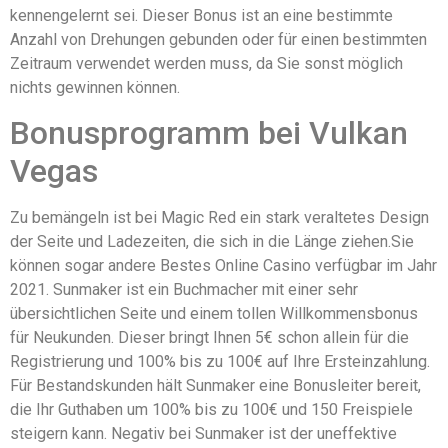
kennengelernt sei. Dieser Bonus ist an eine bestimmte
Anzahl von Drehungen gebunden oder für einen bestimmten
Zeitraum verwendet werden muss, da Sie sonst möglich
nichts gewinnen können.
Bonusprogramm bei Vulkan
Vegas
Zu bemängeln ist bei Magic Red ein stark veraltetes Design
der Seite und Ladezeiten, die sich in die Länge ziehen.Sie
können sogar andere Bestes Online Casino verfügbar im Jahr
2021. Sunmaker ist ein Buchmacher mit einer sehr
übersichtlichen Seite und einem tollen Willkommensbonus
für Neukunden. Dieser bringt Ihnen 5€ schon allein für die
Registrierung und 100% bis zu 100€ auf Ihre Ersteinzahlung.
Für Bestandskunden hält Sunmaker eine Bonusleiter bereit,
die Ihr Guthaben um 100% bis zu 100€ und 150 Freispiele
steigern kann. Negativ bei Sunmaker ist der uneffektive