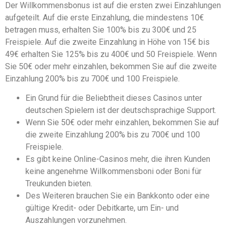
Der Willkommensbonus ist auf die ersten zwei Einzahlungen
aufgeteilt. Auf die erste Einzahlung, die mindestens 10€
betragen muss, erhalten Sie 100% bis zu 300€ und 25
Freispiele. Auf die zweite Einzahlung in Höhe von 15€ bis
49€ erhalten Sie 125% bis zu 400€ und 50 Freispiele. Wenn
Sie 50€ oder mehr einzahlen, bekommen Sie auf die zweite
Einzahlung 200% bis zu 700€ und 100 Freispiele.
Ein Grund für die Beliebtheit dieses Casinos unter
deutschen Spielern ist der deutschsprachige Support.
Wenn Sie 50€ oder mehr einzahlen, bekommen Sie auf
die zweite Einzahlung 200% bis zu 700€ und 100
Freispiele.
Es gibt keine Online-Casinos mehr, die ihren Kunden
keine angenehme Willkommensboni oder Boni für
Treukunden bieten.
Des Weiteren brauchen Sie ein Bankkonto oder eine
gültige Kredit- oder Debitkarte, um Ein- und
Auszahlungen vorzunehmen.