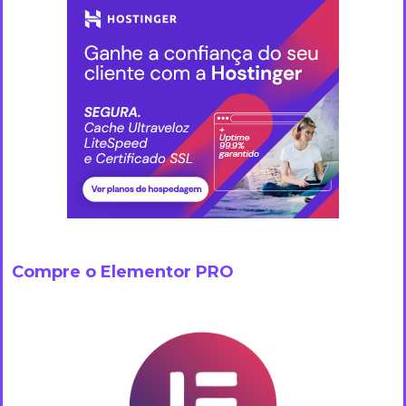
Compre o Elementor PRO