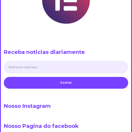
Receba noticias diariamente
Assinar
Nosso Instagram
Nosso Pagina do facebook