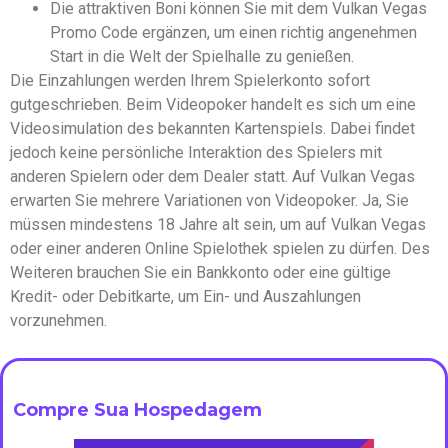
Die attraktiven Boni können Sie mit dem Vulkan Vegas
Promo Code ergänzen, um einen richtig angenehmen
Start in die Welt der Spielhalle zu genießen.
Die Einzahlungen werden Ihrem Spielerkonto sofort
gutgeschrieben. Beim Videopoker handelt es sich um eine
Videosimulation des bekannten Kartenspiels. Dabei findet
jedoch keine persönliche Interaktion des Spielers mit
anderen Spielern oder dem Dealer statt. Auf Vulkan Vegas
erwarten Sie mehrere Variationen von Videopoker. Ja, Sie
müssen mindestens 18 Jahre alt sein, um auf Vulkan Vegas
oder einer anderen Online Spielothek spielen zu dürfen. Des
Weiteren brauchen Sie ein Bankkonto oder eine gültige
Kredit- oder Debitkarte, um Ein- und Auszahlungen
vorzunehmen.
Compre Sua Hospedagem