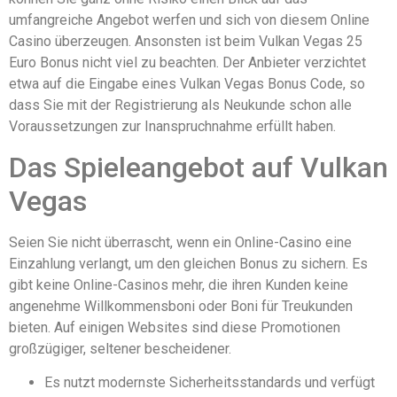
umfangreiche Angebot werfen und sich von diesem Online
Casino überzeugen. Ansonsten ist beim Vulkan Vegas 25
Euro Bonus nicht viel zu beachten. Der Anbieter verzichtet
etwa auf die Eingabe eines Vulkan Vegas Bonus Code, so
dass Sie mit der Registrierung als Neukunde schon alle
Voraussetzungen zur Inanspruchnahme erfüllt haben.
Das Spieleangebot auf Vulkan
Vegas
Seien Sie nicht überrascht, wenn ein Online-Casino eine
Einzahlung verlangt, um den gleichen Bonus zu sichern. Es
gibt keine Online-Casinos mehr, die ihren Kunden keine
angenehme Willkommensboni oder Boni für Treukunden
bieten. Auf einigen Websites sind diese Promotionen
großzügiger, seltener bescheidener.
Es nutzt modernste Sicherheitsstandards und verfügt