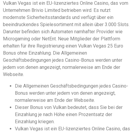
Vulkan Vegas ist ein EU-lizenziertes Online Casino, das vom
Unternehmen Brivio Limited betrieben wird. Es nutzt
modernste Sicherheitsstandards und verfügt über ein
beeindruckendes Spielesortiment mit allein über 3.000 Slots.
Darunter befinden sich Automaten namhafter Provider wie
Microgaming oder NetEnt. Neue Mitglieder der Plattform
erhalten für ihre Registrierung einen Vulkan Vegas 25 Euro
Bonus ohne Einzahlung. Die Allgemeinen
Geschäftsbedingungen jedes Casino-Bonus werden unter
jedem von denen angezeigt, normalerweise am Ende der
Webseite.
Die Allgemeinen Geschäftsbedingungen jedes Casino-
Bonus werden unter jedem von denen angezeigt,
normalerweise am Ende der Webseite.
Dieser Bonus von Vulkan bedeutet, dass Sie bei der
Einzahlung je nach Höhe einen Prozentsatz der
Einzahlung kriegen.
Vulkan Vegas ist ein EU-lizenziertes Online Casino, das