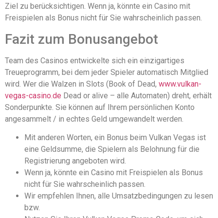
Ziel zu berücksichtigen. Wenn ja, könnte ein Casino mit
Freispielen als Bonus nicht für Sie wahrscheinlich passen.
Fazit zum Bonusangebot
Team des Casinos entwickelte sich ein einzigartiges
Treueprogramm, bei dem jeder Spieler automatisch Mitglied
wird. Wer die Walzen in Slots (Book of Dead,
www.vulkan-
vegas-casino.de
Dead or alive – alle Automaten) dreht, erhält
Sonderpunkte. Sie können auf Ihrem persönlichen Konto
angesammelt / in echtes Geld umgewandelt werden.
Mit anderen Worten, ein Bonus beim Vulkan Vegas ist
eine Geldsumme, die Spielern als Belohnung für die
Registrierung angeboten wird.
Wenn ja, könnte ein Casino mit Freispielen als Bonus
nicht für Sie wahrscheinlich passen.
Wir empfehlen Ihnen, alle Umsatzbedingungen zu lesen
bzw.