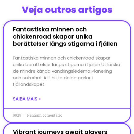
Veja outros artigos
Fantastiska minnen och
chickenroad skapar unika
berättelser längs stigarna i fjällen
Fantastiska minnen och chickenroad skapar
unika berättelser längs stigarna i fjällen Utforska
de mindre kända vandringslederna Planering
och säkerhet Att hitta dolda pärlor i
fjällandskapet
SAIBA MAIS »
09:19
Nenhum comentário
Vibrant journeys await players