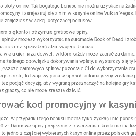
i o sloty online. Tak bogatego bonusu nie można uzyskać na żadnej
omocyjny i zarejestruj się z nim w kasynie online Vulkan Vega
e znajdziesz w sekcji dotyczącej bonusów.
era się konto i otrzymuje gratisowe spiny.
spinów możesz wykorzystać na automacie Book of Dead i zrobić 
as możesz sprawdzać stan swojego bonusu.
 wielu gier hazardowych, w które każdy może zagrać za darmo, be
 ma żadnego obowiązku dokonywania wpłaty, a wystarczy się tyl
le jeszcze darmowych spinów pozostało Ci do wykorzystania ora
o obrotu, to twoja wygrana w sposób automatyczny zostanie p
też podjąć decyzję, aby wygraną przeznaczyć na kolejne gry k
 graczy, co nie może zresztą dziwić.
wować kod promocyjny w kasyni
jsze, w przypadku tego bonusu można tylko zyskać i nie ponosi
00 zł. Darmowe spiny połączone z otworzeniem konta można też
 to jedno z częściej wybieranych kasyn online przez polskich g