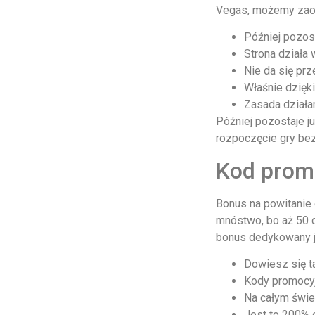
Vegas, możemy zaof
Później pozost
Strona działa 
Nie da się prz
Właśnie dzięki
Zasada działan
Później pozostaje ju
rozpoczęcie gry be
Kod prom
Bonus na powitanie 
mnóstwo, bo aż 50 
bonus dedykowany je
Dowiesz się t
Kody promocyj
Na całym świec
Jest to 200% 