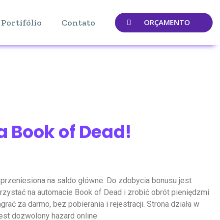
Portifólio
Contato
ORÇAMENTO
a Book of Dead!
przeniesiona na saldo główne. Do zdobycia bonusu jest
zystać na automacie Book of Dead i zrobić obrót pieniędzmi
ać za darmo, bez pobierania i rejestracji. Strona działa w
jest dozwolony hazard online.