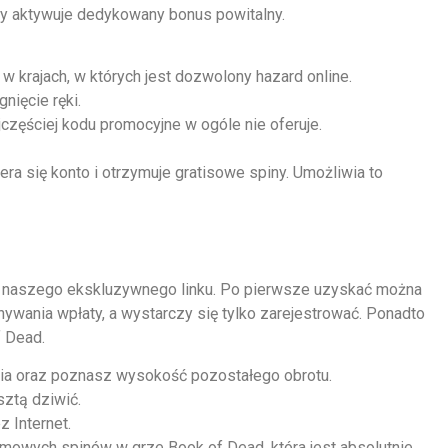
y aktywuje dedykowany bonus powitalny.
 w krajach, w których jest dozwolony hazard online.
nięcie ręki.
częściej kodu promocyjne w ogóle nie oferuje.
era się konto i otrzymuje gratisowe spiny. Umożliwia to
ę z naszego ekskluzywnego linku. Po pierwsze uzyskać można
ania wpłaty, a wystarczy się tylko zarejestrować. Ponadto
f Dead.
nia oraz poznasz wysokość pozostałego obrotu.
ztą dziwić.
 Internet.
mowych spinów w grze Book of Dead, która jest absolutnie