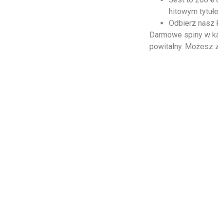
hitowym tytułem
Odbierz nasz k
Darmowe spiny w kas
powitalny. Możesz 