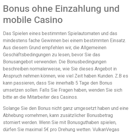
Bonus ohne Einzahlung und
mobile Casino
Das Spielen eines bestimmten Spielautomaten und das
mindestens fache Gewinnen bei einem bestimmten Einsatz.
Aus diesem Grund empfehlen wir, die Allgemeinen
Geschäftsbedingungen zu lesen, bevor Sie das
Bonusangebot verwenden. Die Bonusbedingungen
beschreiben normalerweise, wie Sie dieses Angebot in
Anspruch nehmen können, wie viel Zeit haben Kunden. Z.B es
kann passieren, dass Sie innerhalb 5 Tage den Bonus
umsetzen sollen. Falls Sie Fragen haben, wenden Sie sich
bitte an die Mitarbeiter des Casinos.
Solange Sie den Bonus nicht ganz umgesetzt haben und eine
Abhebung vornehmen, kann zusätzlicher Bonusbetrag
storniert werden. Wenn Sie mit Bonusguthaben spielen,
dürfen Sie maximal 5€ pro Drehung wetten. VulkanVegas