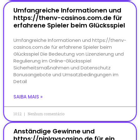
Umfangreiche Informationen und
https://thenv-casinos.com.de für
erfahrene Spieler beim Glücksspiel
Umfangreiche Informationen und https://thenv-
casinos.com.de für erfahrene Spieler beim
Glücksspiel Die Bedeutung von Lizenzierung und
Regulierung im Online-Glücksspiel
Sicherheitsmaßnahmen und Datenschutz
Bonusangebote und Umsatzbedingungen im
Detail
SAIBA MAIS »
10:12
Nenhum comentário
Anständige Gewinne und
https://ninlayscasino.de für ein