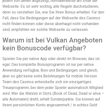
jedem von denen angezeigt, normalerweise am Ende der
Webseite. Es ist sehr wichtig, alle Regeln durchstudieren,
denn so verstehen Sie, wie Sie Ihren Bonus erhalten. Für den
Fall, dass Sie Bedingungen auf der Webseite des Casinos
nicht finden können oder diese überhaupt nicht vorhanden
sind, empfehlen wir solche Webseite zu verlassen.
Warum ist bei Vulkan Angeboten
kein Bonuscode verfügbar?
Spielen Sie per native App oder direkt im Browser, das ist
egal. Das komplette Bonusprogramm ist nur per native
Anwendung verfügbar, Boni und Bedingungen sind gleich,
aber es gibt keine extra Belohnungen für mobile Version.
Team des Casinos entwickelte sich ein einzigartiges
Treueprogramm, bei dem jeder Spieler automatisch Mitglied
wird. Wer die Walzen in Slots (Book of Dead, Dead or alive –
alle Automaten) dreht, erhält Sonderpunkte. Sie können auf
Ihrem persönlichen Konto angesammelt / in echtes Geld