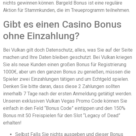
nichts gewinnen können. Bargeld Bonus ist eine reguläre
Aktion für Stammkunden, die im Treueprogramm teilnehmen.
Gibt es einen Casino Bonus
ohne Einzahlung?
Bei Vulkan gilt doch Datenschutz, alles, was Sie auf der Seite
machen und Ihre Daten bleiben geschutzt. Bei Vulkan kriegen
Sie als neue Kunden einen großen Bonus für Registrierung
1000€, aber um den ganzen Bonus zu genießen, müssen die
Spieler zwei Einzahlungen tätigen und um Echtgeld spielen.
Denken Sie bitte daran, dass diese 2 Zahlungen sollten
innerhalb 7 Tage nach der ersten Anmeldung getätigt werden.
Unseren exklusiven Vulkan Vegas Promo Code können Sie
einfach in den Feld “Bonus Code” eintippen und den 150%
Bonus mit 50 Freispielen für den Slot “Legacy of Dead”
erhalten!
Selbst Falls Sie nichts ausgeben und dieser Bonus