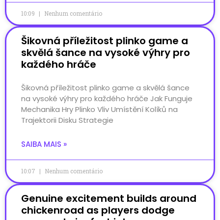
10:09
Nenhum comentário
Šikovná příležitost plinko game a
skvělá šance na vysoké výhry pro
každého hráče
Šikovná příležitost plinko game a skvělá šance
na vysoké výhry pro každého hráče Jak Funguje
Mechanika Hry Plinko Vliv Umístění Kolíků na
Trajektorii Disku Strategie
SAIBA MAIS »
10:07
Nenhum comentário
Genuine excitement builds around
chickenroad as players dodge