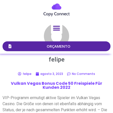
ORÇAMENTO
felipe
felipe
agosto 3, 2023
No Comments
Vulkan Vegas Bonus Code 50 Freispiele Für
Kunden 2022
VIP-Programm ermutigt aktive Spieler im Vulkan Vegas
Casino. Die Größe von denen ist ebenfalls abhängig vom
Status, der je nach gesammelten Punkten erhöht wird. – Die