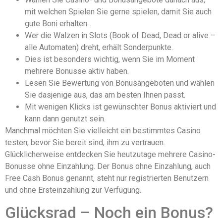
mit welchen Spielen Sie gerne spielen, damit Sie auch
gute Boni erhalten.
Wer die Walzen in Slots (Book of Dead, Dead or alive –
alle Automaten) dreht, erhält Sonderpunkte.
Dies ist besonders wichtig, wenn Sie im Moment
mehrere Bonusse aktiv haben.
Lesen Sie Bewertung von Bonusangeboten und wählen
Sie dasjenige aus, das am besten Ihnen passt.
Mit wenigen Klicks ist gewünschter Bonus aktiviert und
kann dann genutzt sein.
Manchmal möchten Sie vielleicht ein bestimmtes Casino
testen, bevor Sie bereit sind, ihm zu vertrauen.
Glücklicherweise entdecken Sie heutzutage mehrere Casino-
Bonusse ohne Einzahlung. Der Bonus ohne Einzahlung, auch
Free Cash Bonus genannt, steht nur registrierten Benutzern
und ohne Ersteinzahlung zur Verfügung.
Glücksrad – Noch ein Bonus?