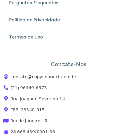
Perguntas Frequentes
Politica de Privacidade
Termos de Uso
Contate-Nos
contato@copyconnect.com.br
(21) 96449-6573
Rua Joaquim Severino 14
CEP: 23540-015
Rio de Janeiro - RJ
28.668.439/0001-06