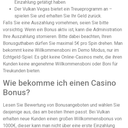
Einzahlung getätigt haben.
Der Vulkan Vegas bietet ein Treueprogramm an –
spielen Sie und erhalten Sie Ihr Geld zurück.
Falls Sie eine Auszahlung vornehmen, seien Sie bitte
vorsichtig. Wenn ein Bonus aktiv ist, kann die Administration
Ihre Auszahlung stornieren. Bitte dabei beachten, Ihren
Bonusguthaben dürfen Sie maximal 5€ pro Spin drehen. Man
bekommt keine Willkommensboni im Demo Modus, nur im
Echtgeld-Spiel. Es gibt keine Online-Casinos mehr, die ihren
Kunden keine angenehme Willkommensboni oder Boni für
Treukunden bieten.
Wie bekomme ich einen Casino
Bonus?
Lesen Sie Bewertung von Bonusangeboten und wählen Sie
dasjenige aus, das am besten Ihnen passt. Bei Vulkan
erhalten neue Kunden einen großen Willkommensbonus von
1000€, dieser kann man nicht über eine erste Einzahlung