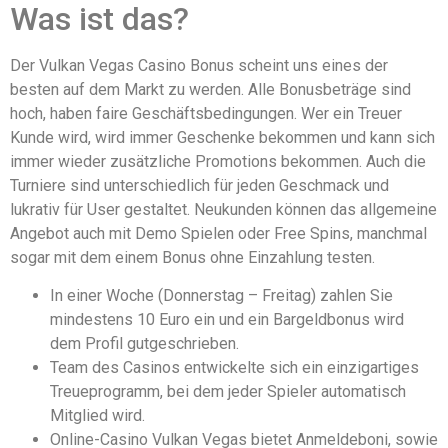
Was ist das?
Der Vulkan Vegas Casino Bonus scheint uns eines der
besten auf dem Markt zu werden. Alle Bonusbeträge sind
hoch, haben faire Geschäftsbedingungen. Wer ein Treuer
Kunde wird, wird immer Geschenke bekommen und kann sich
immer wieder zusätzliche Promotions bekommen. Auch die
Turniere sind unterschiedlich für jeden Geschmack und
lukrativ für User gestaltet. Neukunden können das allgemeine
Angebot auch mit Demo Spielen oder Free Spins, manchmal
sogar mit dem einem Bonus ohne Einzahlung testen.
In einer Woche (Donnerstag – Freitag) zahlen Sie
mindestens 10 Euro ein und ein Bargeldbonus wird
dem Profil gutgeschrieben.
Team des Casinos entwickelte sich ein einzigartiges
Treueprogramm, bei dem jeder Spieler automatisch
Mitglied wird.
Online-Casino Vulkan Vegas bietet Anmeldeboni, sowie