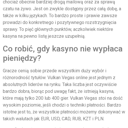
chociaż obecnie bardziej drogą mailową oraz za sprawą
czatu na żywo. Jest on zwykle dostępny przez całą dobę, a
także w kilku językach. To bardzo proste i prawie zawsze
prowadzi do konkretnego i pozytywnego rozstrzygnięcia
sprawy. To pięć głównych punktów, aczkolwiek niektóre
kasyna na pewno listę jeszcze uzupełnią.
Co robić, gdy kasyno nie wypłaca
pieniędzy?
Gracze cenią sobie przede wszystkim duży wybór i
różnorodność tytułów. Vulkan Vegas online jest jednym z
absolutnych liderów na rynku. Taka liczba jest oczywiście
bardzo dobra, biorąc pod uwagę fakt, że istnieją kasyna,
które mają tylko 200 lub 400 gier. Vulkan Vegas stoi na dość
wysokim poziomie, jeśli chodzi o techniki płatności. Bardzo
istotne jest to, że wszystkie płatności możemy dokonywać w
takich walutach jak EUR, USD, CAD, RUB, KZT i PLN.