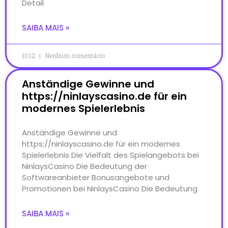
Detail
SAIBA MAIS »
10:12
Nenhum comentário
Anständige Gewinne und
https://ninlayscasino.de für ein
modernes Spielerlebnis
Anständige Gewinne und
https://ninlayscasino.de für ein modernes
Spielerlebnis Die Vielfalt des Spielangebots bei
NinlaysCasino Die Bedeutung der
Softwareanbieter Bonusangebote und
Promotionen bei NinlaysCasino Die Bedeutung
SAIBA MAIS »