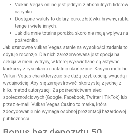
Vulkan Vegas online jest jednym z absolutnych liderów
na rynku.
Dostępne waluty to dolary, euro, złotówki, hrywny, ruble,
tenge i wiele innych.
Jak dla mnie totalna porażka skoro nie mają wpływu na
pośrednika.
Jak szanowne vulkan Vegas stanie na wysokości zadania to
edytuje recenzje. Dla nich zarezerwowana jest specjalna
sekcja w menu witryny, w której wyświetlane są aktywne
konkursy z rysunkami i ostatnio ukończone. Kasyno mobilne
Vulkan Vegas charakteryzuje się dużą szybkością, wygodą i
wydajnością. Aby się zarejestrować, skorzystaj z jednej z
kilku metod autoryzacji. Za pośrednictwem sieci
społecznościowych (Google, Facebook, Twitter i TikTok) lub
przez e-mail. Vulkan Vegas Casino to marka, która
zdecydowanie nie wymaga osobnej prezentacji hazardowej
publiczności.
Bonus bez depozytu 50