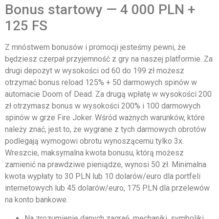
Bonus startowy — 4 000 PLN +
125 FS
Z mnóstwem bonusów i promocji jesteśmy pewni, że
będziesz czerpał przyjemność z gry na naszej platformie. Za
drugi depozyt w wysokości od 60 do 199 zł możesz
otrzymać bonus reload 125% + 50 darmowych spinów w
automacie Doom of Dead. Za drugą wpłatę w wysokości 200
zł otrzymasz bonus w wysokości 200% i 100 darmowych
spinów w grze Fire Joker. Wśród ważnych warunków, które
należy znać, jest to, że wygrane z tych darmowych obrotów
podlegają wymogowi obrotu wynoszącemu tylko 3x.
Wreszcie, maksymalna kwota bonusu, którą możesz
zamienić na prawdziwe pieniądze, wynosi 50 zł. Minimalna
kwota wypłaty to 30 PLN lub 10 dolarów/euro dla portfeli
internetowych lub 45 dolarów/euro, 175 PLN dla przelewów
na konto bankowe.
Na zrozumienie danych zagrań, mechaniki, symboliki