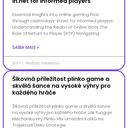
in.net for informed players
Essential insights into online gaming flow
through casinodays-in.net for informed players
Understanding the Realm of Online Slots The
Role of Return to Player (RTP) Navigating
SAIBA MAIS »
10:09
Nenhum comentário
Šikovná příležitost plinko game a
skvělá šance na vysoké výhry pro
každého hráče
Šikovná příležitost plinko game a skvělá šance
na vysoké výhry pro každého hráče Jak Funguje
Mechanika Hry Plinko Vliv Umístění Kolíků na
Trajektorii Disku Strategie