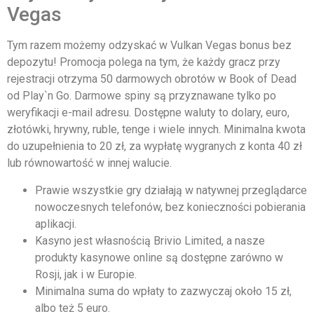
Vegas
Tym razem możemy odzyskać w Vulkan Vegas bonus bez
depozytu! Promocja polega na tym, że każdy gracz przy
rejestracji otrzyma 50 darmowych obrotów w Book of Dead
od Play`n Go. Darmowe spiny są przyznawane tylko po
weryfikacji e-mail adresu. Dostępne waluty to dolary, euro,
złotówki, hrywny, ruble, tenge i wiele innych. Minimalna kwota
do uzupełnienia to 20 zł, za wypłatę wygranych z konta 40 zł
lub równowartość w innej walucie.
Prawie wszystkie gry działają w natywnej przeglądarce
nowoczesnych telefonów, bez konieczności pobierania
aplikacji.
Kasyno jest własnością Brivio Limited, a nasze
produkty kasynowe online są dostępne zarówno w
Rosji, jak i w Europie.
Minimalna suma do wpłaty to zazwyczaj około 15 zł,
albo też 5 euro.