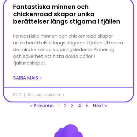
Fantastiska minnen och
chickenroad skapar unika
berättelser längs stigarna i fjällen
Fantastiska minnen och chickenroad skapar
unika berättelser längs stigarna i fjällen Utforska
de mindre kända vandringslederna Planering
och säkerhet Att hitta dolda pärlor i
fjällandskapet
SAIBA MAIS »
09:19
Nenhum comentário
« Previous
1
2
3
4
5
Next »