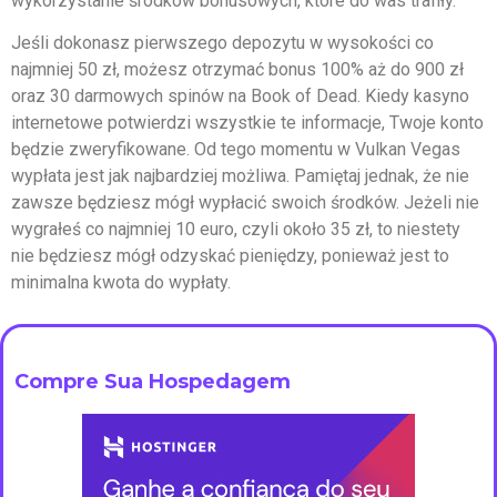
wykorzystanie środków bonusowych, które do was trafiły.
Jeśli dokonasz pierwszego depozytu w wysokości co
najmniej 50 zł, możesz otrzymać bonus 100% aż do 900 zł
oraz 30 darmowych spinów na Book of Dead. Kiedy kasyno
internetowe potwierdzi wszystkie te informacje, Twoje konto
będzie zweryfikowane. Od tego momentu w Vulkan Vegas
wypłata jest jak najbardziej możliwa. Pamiętaj jednak, że nie
zawsze będziesz mógł wypłacić swoich środków. Jeżeli nie
wygrałeś co najmniej 10 euro, czyli około 35 zł, to niestety
nie będziesz mógł odzyskać pieniędzy, ponieważ jest to
minimalna kwota do wypłaty.
Compre Sua Hospedagem