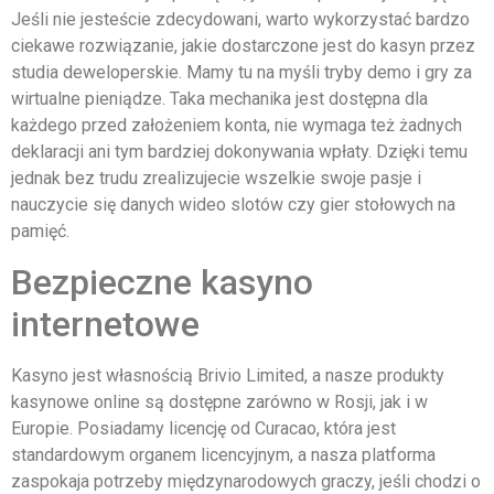
Jeśli nie jesteście zdecydowani, warto wykorzystać bardzo
ciekawe rozwiązanie, jakie dostarczone jest do kasyn przez
studia deweloperskie. Mamy tu na myśli tryby demo i gry za
wirtualne pieniądze. Taka mechanika jest dostępna dla
każdego przed założeniem konta, nie wymaga też żadnych
deklaracji ani tym bardziej dokonywania wpłaty. Dzięki temu
jednak bez trudu zrealizujecie wszelkie swoje pasje i
nauczycie się danych wideo slotów czy gier stołowych na
pamięć.
Bezpieczne kasyno
internetowe
Kasyno jest własnością Brivio Limited, a nasze produkty
kasynowe online są dostępne zarówno w Rosji, jak i w
Europie. Posiadamy licencję od Curacao, która jest
standardowym organem licencyjnym, a nasza platforma
zaspokaja potrzeby międzynarodowych graczy, jeśli chodzi o