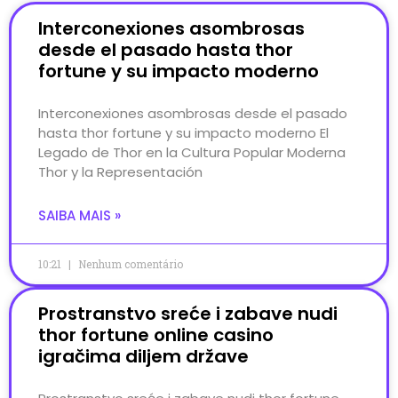
Interconexiones asombrosas
desde el pasado hasta thor
fortune y su impacto moderno
Interconexiones asombrosas desde el pasado
hasta thor fortune y su impacto moderno El
Legado de Thor en la Cultura Popular Moderna
Thor y la Representación
SAIBA MAIS »
10:21
Nenhum comentário
Prostranstvo sreće i zabave nudi
thor fortune online casino
igračima diljem države