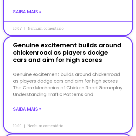
SAIBA MAIS »
10:07
Nenhum comentário
Genuine excitement builds around
chickenroad as players dodge
cars and aim for high scores
Genuine excitement builds around chickenroad
as players dodge cars and aim for high scores
The Core Mechanics of Chicken Road Gameplay
Understanding Traffic Patterns and
SAIBA MAIS »
10:00
Nenhum comentário