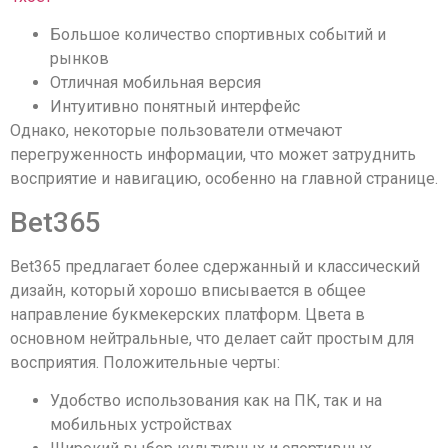
Большое количество спортивных событий и
рынков
Отличная мобильная версия
Интуитивно понятный интерфейс
Однако, некоторые пользователи отмечают
перегруженность информации, что может затруднить
восприятие и навигацию, особенно на главной странице.
Bet365
Bet365 предлагает более сдержанный и классический
дизайн, который хорошо вписывается в общее
направление букмекерских платформ. Цвета в
основном нейтральные, что делает сайт простым для
восприятия. Положительные черты:
Удобство использования как на ПК, так и на
мобильных устройствах