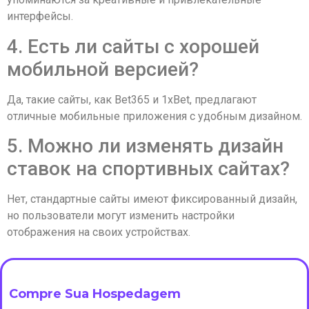
интерфейсы.
4. Есть ли сайты с хорошей
мобильной версией?
Да, такие сайты, как Bet365 и 1xBet, предлагают
отличные мобильные приложения с удобным дизайном.
5. Можно ли изменять дизайн
ставок на спортивных сайтах?
Нет, стандартные сайты имеют фиксированный дизайн,
но пользователи могут изменить настройки
отображения на своих устройствах.
Compre Sua Hospedagem