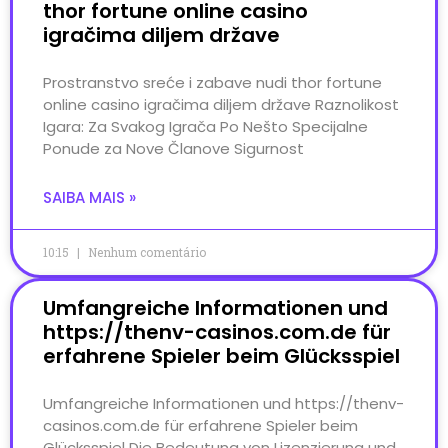
thor fortune online casino
igračima diljem države
Prostranstvo sreće i zabave nudi thor fortune
online casino igračima diljem države Raznolikost
Igara: Za Svakog Igrača Po Nešto Specijalne
Ponude za Nove Članove Sigurnost
SAIBA MAIS »
10:15
Nenhum comentário
Umfangreiche Informationen und
https://thenv-casinos.com.de für
erfahrene Spieler beim Glücksspiel
Umfangreiche Informationen und https://thenv-
casinos.com.de für erfahrene Spieler beim
Glücksspiel Die Bedeutung von Lizenzierung und