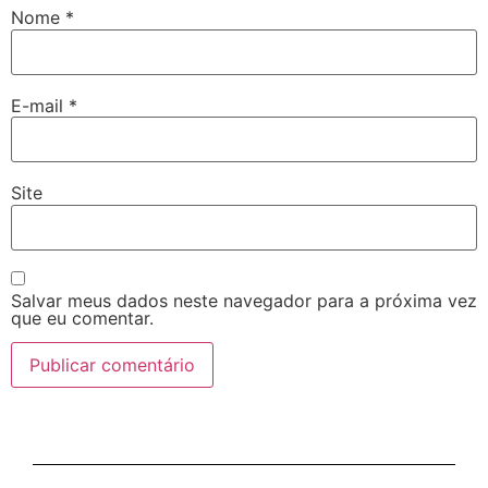
Nome
*
E-mail
*
Site
Salvar meus dados neste navegador para a próxima vez
que eu comentar.