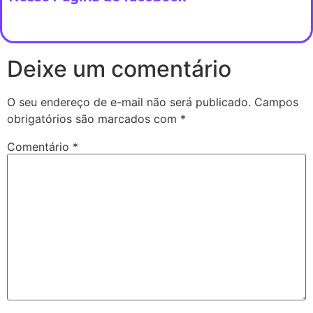
Deixe um comentário
O seu endereço de e-mail não será publicado.
Campos
obrigatórios são marcados com
*
Comentário
*