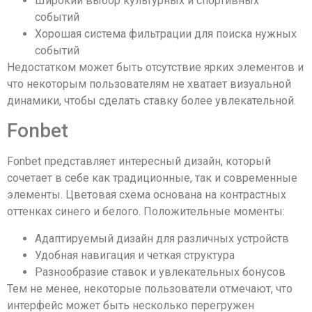
Широкий выбор культурных и спортивных
событий
Хорошая система фильтрации для поиска нужных
событий
Недостатком может быть отсутствие ярких элементов и
что некоторым пользователям не хватает визуальной
динамики, чтобы сделать ставку более увлекательной.
Fonbet
Fonbet представляет интересный дизайн, который
сочетает в себе как традиционные, так и современные
элементы. Цветовая схема основана на контрастных
оттенках синего и белого. Положительные моменты:
Адаптируемый дизайн для различных устройств
Удобная навигация и четкая структура
Разнообразие ставок и увлекательных бонусов
Тем не менее, некоторые пользователи отмечают, что
интерфейс может быть несколько перегружен