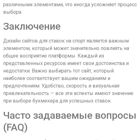
различными элементами, что иногда усложняет процесс
выбора.
Заключение
Дизайн сайтов для ставок на спорт является важным
элементом, который может значительно повлиять на
общее восприятие платформы. Каждый из
представленных ресурсов имеет свои достоинства и
недостатки. Важно выбирать тот сайт, который
наиболее соответствует вашим ожиданиям и
предпочтениям. Удобство, скорость и визуальная
привлекательность — все эти аспекты имеют значение
при выборе букмекера для успешных ставок.
Часто задаваемые вопросы
(FAQ)