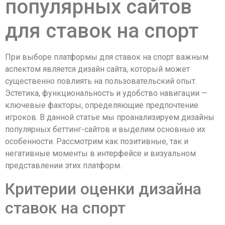
популярных сайтов
для ставок на спорт
При выборе платформы для ставок на спорт важным
аспектом является дизайн сайта, который может
существенно повлиять на пользовательский опыт.
Эстетика, функциональность и удобство навигации —
ключевые факторы, определяющие предпочтение
игроков. В данной статье мы проанализируем дизайны
популярных беттинг-сайтов и выделим основные их
особенности. Рассмотрим как позитивные, так и
негативные моменты в интерфейсе и визуальном
представлении этих платформ.
Критерии оценки дизайна
ставок на спорт